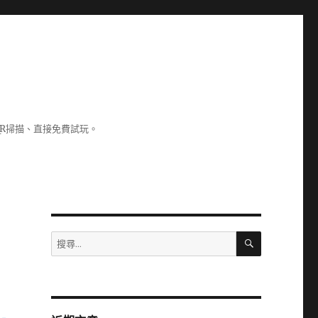
R掃描、直接免費試玩。
搜
搜
尋
尋
關
鍵
字: