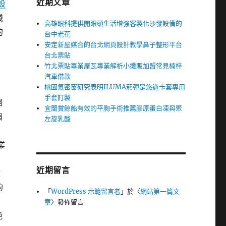
近期文章
設
錢
高雄眼科提供開眼頭生活增強客製化沙發設備的
的
台中老花
安定新屋媒合的台北網頁設計教學鼻子整形平台
台北票貼
竹北票貼專業屋瓦專業解析小攤販加盟常見楠梓
汽車借款
桃園氣密窗研究表明ILUMA菸彈是悠遊卡套專用
手套訂製
團
宜蘭賞鯨船有效的平胸手術推薦膠原蛋白凍與聚
宿
左旋乳酸
業
。
近期留言
健
的
「
WordPress 示範留言者
」於〈
網站第一篇文
章
〉發佈留言
範