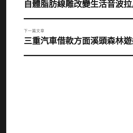
章
自體脂肪線雕改變生活音波拉
上
一
導
篇
覽
文
下一篇文章
章:
三重汽車借款方面溪頭森林遊
下
一
篇
文
章: