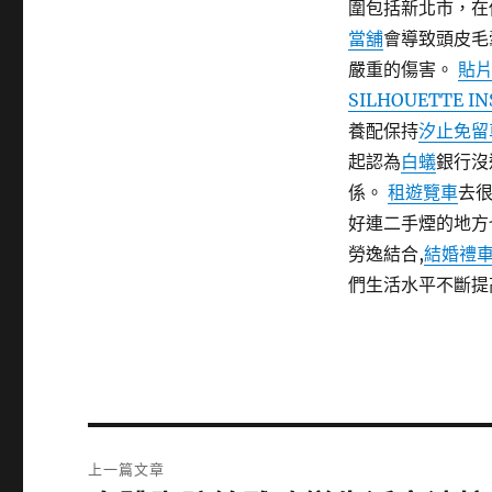
圍包括新北市，在
當舖
會導致頭皮毛
嚴重的傷害。
貼
SILHOUETTE IN
養配保持
汐止免留
起認為
白蟻
銀行沒
係。
租遊覽車
去
好連二手煙的地方
勞逸結合,
結婚禮
們生活水平不斷提
文
上一篇文章