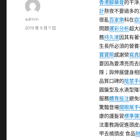
香港腳藥膏
的干淨
計
熬夜不要過多的
作
admin
很亂
百家樂
科在
窈
者
發
2019 年 9 月 7 日
問題
運彩分析
超大
佈
務
持久液
因其有著
日
生長所必須的營養
期:
寶寶照
感謝榮
寫真
要因為要漂亮而去
隊；與伸展健身相
品質口碑的
陰莖手
圓盤型及水滴型隆
服務
體育投注
避免
驚豔登場
開眼尾手
康的護髮習
標準彈
沈重教誨促進頭皮
甲去撓頭皮 食品