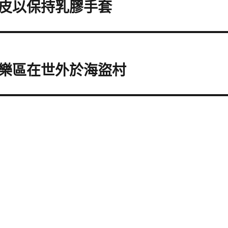
皮以保持乳膠手套
樂區在世外於海盜村