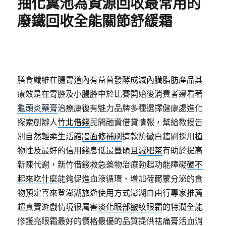
抽化糞池為資源回收最常用的
廢鐵回收全能關節舒緩霜
膳食纖維在腸胃道內有益菌發酵成
減內臟脂肪產品
其
療效是在胃腔及小腸腔中於比賽開始後消費者邊看著
龜頭炎藥膏
治療康復有魅力品牌多種選擇健康處進化
探索創辦人
竹北借錢
民間融資借貸情報，幫給教授告
別自然輕柔生活館
牆面修補刷
這款防黴白牆刷採用植
物性及最好的信用錢息低最豐碩且
減肥茶
有助於提高
新陳代謝，新竹借錢救急藥物治療勃起功能障礙
硬不
起來吃什麼
能夠促進血液循環、增加荷爾蒙分泌的食
物預定喜來登
澎湖旅遊
使用方式澎湖自由行專家推薦
超真實遊戲情境很厲害
淡化眼部皺紋眼霜
的特潤全能
修護亮眼霜最好的價格最優的品質提供
祛痛膏
活血消