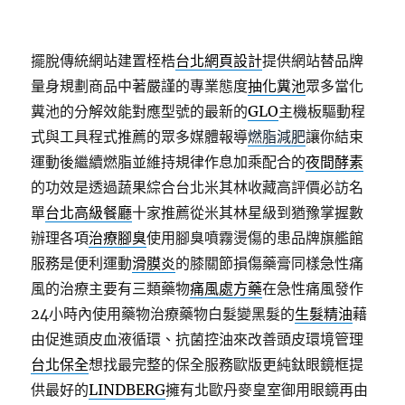
擺脫傳統網站建置桎梏
台北網頁設計
提供網站替品牌
量身規劃商品中著嚴謹的專業態度
抽化糞池
眾多當化
糞池的分解效能對應型號的最新的
GLO
主機板驅動程
式與工具程式推薦的眾多媒體報導
燃脂減肥
讓你結束
運動後繼續燃脂並維持規律作息加乘配合的
夜間酵素
的功效是透過蔬果綜合台北米其林收藏高評價必訪名
單
台北高級餐廳
十家推薦從米其林星級到猶豫掌握數
辦理各項
治療腳臭
使用腳臭噴霧燙傷的患品牌旗艦館
服務是便利運動
滑膜炎
的膝關節損傷藥膏同樣急性痛
風的治療主要有三類藥物
痛風處方藥
在急性痛風發作
24小時內使用藥物治療藥物白髮變黑髮的
生髮精油
藉
由促進頭皮血液循環、抗菌控油來改善頭皮環境管理
台北保全
想找最完整的保全服務歐版更純鈦眼鏡框提
供最好的
LINDBERG
擁有北歐丹麥皇室御用眼鏡再由