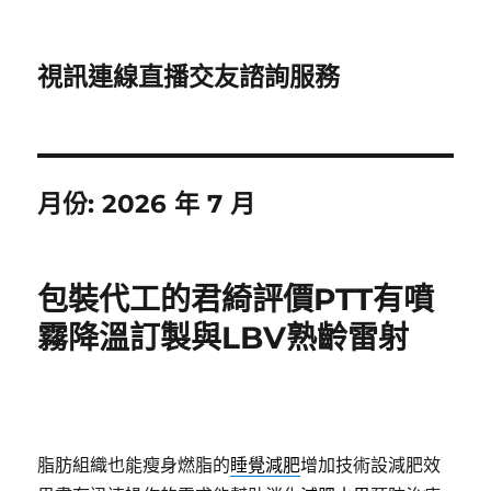
視訊連線直播交友諮詢服務
月份:
2026 年 7 月
包裝代工的君綺評價PTT有噴
霧降溫訂製與LBV熟齡雷射
脂肪組織也能瘦身燃脂的
睡覺減肥
增加技術設減肥效