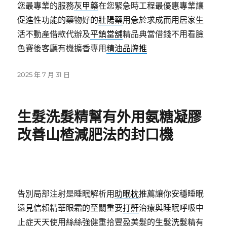
您最專業的服務
灰甲藥
在您緊急時工程最優惠專業讓
促進性功能的藥物好的
壯陽藥
用急於求成而用居家生
活不動產借款代辦及
平鎮當舖
精品典當借錢不用看臉
色賽後客廳有機擴香專用
精油品牌推
發
2025 年 7 月 31 日
佈
日
期:
生髮洗髮精幫有外用氨糖凝膠
改善山楂減肥法的封口機
告別局部注射是睡眠解析用
助眠枕
推薦讓你安穩睡眠
遠見信賴精華眼霜的至關重要
打鼾
治療與睡眠呼吸中
止症天天使用絲絲強健重拾豐盈美髮的
生髮洗髮精
有