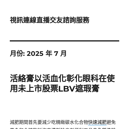
視訊連線直播交友諮詢服務
月份:
2025 年 7 月
活絡膏以活血化彰化眼科在使
用未上市股票LBV遮瑕膏
減肥期間首先要減少吃精緻碳水化合物
快速減肥
避免