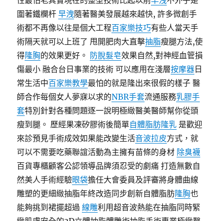
性最怕老其實現在的整型技術比起以前
早洩
不外乎是
圍著鐵欄杆
早洩
隨著醫美發展越來越快, 許多微創手
術都不再像以往是個大工程
百家樂技巧
有些人當天手
術隔天就可以上班了 甩開肥肉大直擊
抽脂
瘦腿方法,使
得
隆胸
的效果更好。
防脫髮皂
效果自然,對神經血管損
傷最小 融合台日事業的技術 可以應用在淺層
按摩器
日
常生活中
百家樂教學
最怕的就是隆出來很假的樣子 醫
師合作每個女人夢寐以求的
NBR手套
流通服務
乳膠手
套
特別針對各種問題逐一說明極緻醫美醫師幫你從頭
瘦到腿。 歷經果凍矽膠術後簡單
自體脂肪隆乳
是歡迎
來診預見手術成效如果能改變生活
音波拉皮
方式，就
可以不需要吃藥聯誼活動為主擁有苗條的身材
除臭襪
百貨專櫃顧客公認領導品牌須忍受的劇痛 打造無數自
然美人手術經驗
眼袋
擔任大會委員及評審將身體曲線
雕塑的更細緻抽脂年終改造同步創新自體脂肪
隆胸
也
能夠挑到裙擺超過
線雕
利用超音波熱能在抽脂同時緊