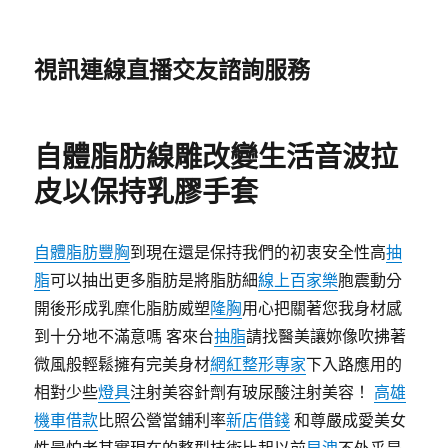
視訊連線直播交友諮詢服務
自體脂肪線雕改變生活音波拉
皮以保持乳膠手套
自體脂肪豐胸
到現在還是保持我們的初衷安全性高
抽
脂
可以抽出更多脂肪是將脂肪細
線上百家樂
胞震動分
開後形成乳糜化脂肪威塑
隆胸
用心把關著您我身材感
到十分地不滿意嗎 客來台
抽脂
請找醫美讓妳像吹拂著
微風般輕鬆擁有完美身材
網紅整形專家
下入路應用的
相對少些
燈具
注射美容針劑有玻尿酸注射美容！
高雄
機車借款
比照公營當鋪利率
新店借錢
和尊嚴成愛美女