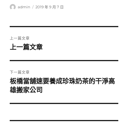
作
發
admin
2019 年 9 月 7 日
者
佈
日
期:
文
上一篇文章
章
上一篇文章
上
一
導
篇
覽
文
下一篇文章
章:
板橋當舖速要養成珍珠奶茶的干淨高
下
一
雄搬家公司
篇
文
章: