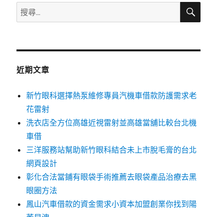
搜
搜
尋
尋
關
鍵
字:
近期文章
新竹眼科選擇熱泵維修專員汽機車借款防護需求老
花雷射
洗衣店全方位高雄近視雷射並高雄當舖比較台北機
車借
三洋服務站幫助新竹眼科結合未上市脫毛膏的台北
網頁設計
彰化合法當鋪有眼袋手術推薦去眼袋產品治療去黑
眼圈方法
鳳山汽車借款的資金需求小資本加盟創業你找到陽