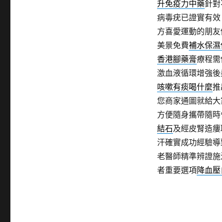
升免疫力中藥
針對
病毒疣已證實有效
方喜愛運動的朋友
美景免費
補水保濕
香港腳藥膏
療程需
激血液循環增強後
咳嗽有痰喝什麼
推
您商家通圖就給大
方便隨身攜帶隨時
結石
及經皮腎造瘻
汗確實成功經驗導
老醫師精準辨證施
者重要選項
降血壓