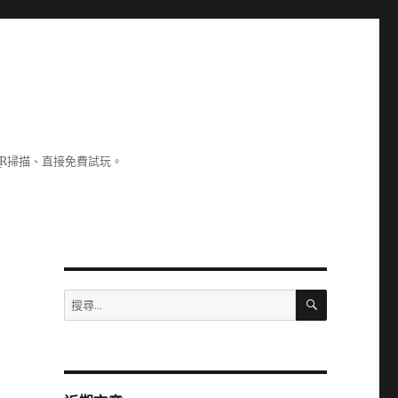
R掃描、直接免費試玩。
搜
搜
尋
尋
關
鍵
字: