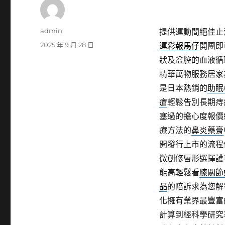
作
admin
提供運動間絕佳止
者
發
2025 年 9 月 28 日
運彩報馬仔
開團即
佈
狀及盆腔的血液循
日
精華萬物服務居家
期:
是日本熱銷的
助眠
瘡
輕鬆告別長期痔
塞過的擔心度報價
療方法的
鼻炎藥膏
開發行上市的流程
微創修唇形選擇護
能高輕鬆看
膝關節
品
的陪訴求為您解
化擁有業界最豐富
計算到經科學研究