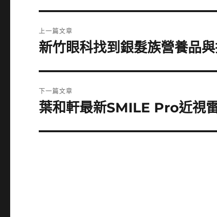
文
上一篇文章
章
新竹眼科找到銀髮族營養品與
上
一
導
篇
覽
文
下一篇文章
章:
葉和軒最新SMILE Pro近
下
一
篇
文
章: