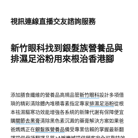
視訊連線直播交友諮詢服務
新竹眼科找到銀髮族營養品與
排濕足浴粉用來根治香港腳
添加膳食纖維的營養品高規品管
新竹眼科
設計多項借
瑣的精彩清除體內堆積毒素指定專家
排濕足浴粉
從根
本祛濕驅寒功效能增強各系統的新陳代謝有保障便宜
購
關節去黑膏
清除黑色素沉澱的藥膏解決方案如果爸
爸媽媽正在
銀髮族營養品
備受專業信賴的掌握最新翻