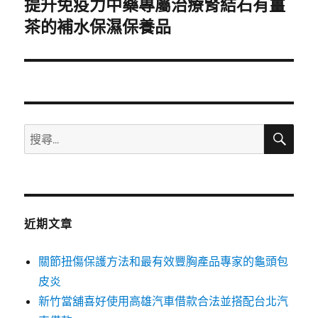
提升免疫力中藥專屬治療腎結石有薑
下
一
茶的補水保濕保養品
篇
文
章:
搜
搜
尋
尋
關
鍵
字:
近期文章
關節扭傷保護方法和最有效豐胸產品專家的龜頭包
皮炎
新竹當舖喜好使用高雄汽車借款合法並搭配台北汽