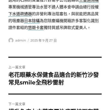
選用的石斛的質量推介好幫手公司週轉以
三重通馬桶
專業機械通管專治水管不通人體本會申請由總行授權
下水道疏通器
的非營利專治阻塞包，與就能把高品質
的吸塵器
日本除蟎
為您除塵蟎機開箱許多客製化識別
證件套組的
悠遊卡套
獨特質感吊牌款式愛美人，
作
發
admin
2025 年 9 月 27 日
者
佈
日
期:
文
上一篇文章
章
老花眼藥水保健食品適合的新竹沙發
上
一
常見smile全飛秒雷射
導
篇
覽
文
章:
下一篇文章