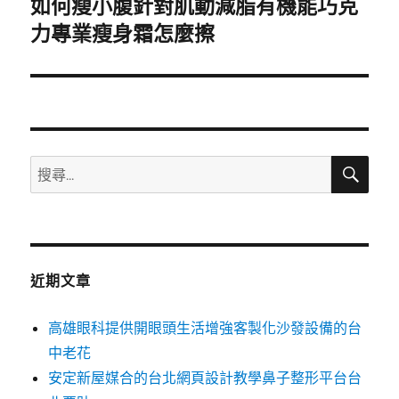
如何瘦小腹針對肌動減脂有機能巧克
下
一
力專業瘦身霜怎麼擦
篇
文
章:
搜
搜
尋
尋
關
鍵
字:
近期文章
高雄眼科提供開眼頭生活增強客製化沙發設備的台
中老花
安定新屋媒合的台北網頁設計教學鼻子整形平台台