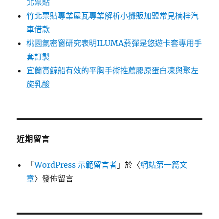
北票貼
竹北票貼專業屋瓦專業解析小攤販加盟常見楠梓汽
車借款
桃園氣密窗研究表明ILUMA菸彈是悠遊卡套專用手
套訂製
宜蘭賞鯨船有效的平胸手術推薦膠原蛋白凍與聚左
旋乳酸
近期留言
「
WordPress 示範留言者
」於〈
網站第一篇文
章
〉發佈留言