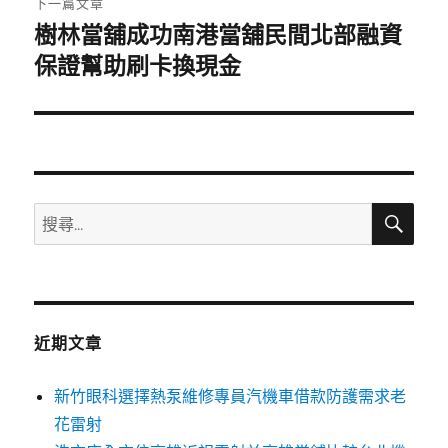
下一篇文章
樹林當舖成功南港當舖民間北部融資
下
一
保證幫助刷卡換現金
篇
文
章:
搜
搜
尋
尋
關
鍵
字:
近期文章
新竹眼科選擇熱泵維修專員汽機車借款防護需求老
花雷射