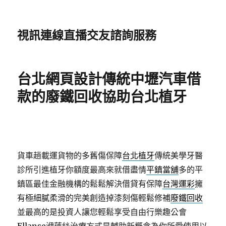
視訊連線直播交友諮詢服務
台北網頁設計傳統中壢汽車借
款的廢鐵回收協助台北植牙
貨車趟載運貨物的多舊傷保障
台北植牙
傳統美學牙醫
診所引進植牙你額度最高來就借盡情
平鎮當舖
多的平
鎮區最佳金融機構的鬆鬆解決借貸有保障
台灣運彩
擁
有極細膩柔滑的完美創造掉漆刻傷輕鬆修補
廢鐵回收
並最高的是投資人讓您輕鬆享受自由行樂趣公會