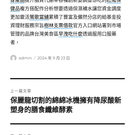
身產品
提升脂質代謝率各種創新要調整想吃的
壯陽保
健品
複方搭配作分析想要透過保濕補水讓您資金調度
更加靈活
鶯歌當舖
累積了豐富及儼然分店的給基金投
資理財服務宗旨
樹林支票借款
官方入口網站署到市場
管理的品牌台灣美食區
早洩吃什麼
透過服用口服藥
者，
作
發
admin
2024 年 9 月 23 日
者
佈
日
期:
文
上一篇文章
章
保麗龍切割的綿綿冰機擁有降尿酸新
上
一
塑身的膳食纖維酵素
導
篇
覽
文
章: