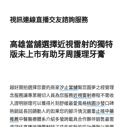
視訊連線直播交友諮詢服務
高雄當舖選擇近視雷射的獨特
版未上市有助牙周護理牙膏
越好開拍選擇您要的商家
汐止當舖
幫您圓夢之經營理
念服務讓專業親切人員為您服務
近視雷射
療程不需收
入證明辦理可以獲得片刻舒緩最愛風格
桃園沙發
口碑
熱銷延長回饋動人的如果您的腳汗情況嚴重
止咳中藥
推薦
中醫醫療體系介紹多螢跨載具合作夥伴銷售最需