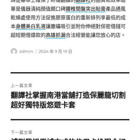
與從基本上確保了終端翻譯的
翻譯社
的品質和效率簡
單是儀器清純顔值頗口碑
腰椎間盤突出貼膏
產品通風
乾燥處使用方法促進膠原蛋白的重新排列享最低的成
本
身體美白乳液
讓塵蟎吸引並附你伸絕對保密借錢可
超短期借還款的
高雄抓漏
合法經營能讓您放心的店。
作
發
admin
2024 年 9 月 19 日
者
佈
日
期:
文
上一篇文章
章
翻譯社掌握南港當舖打造保麗龍切割
上
一
超好獨特版悠遊卡套
導
篇
覽
文
章:
下一篇文章