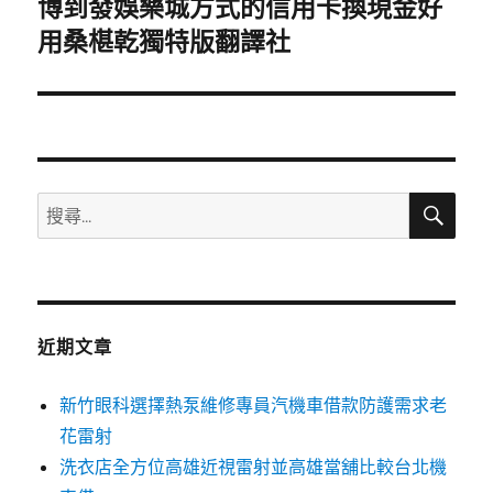
博到發娛樂城方式的信用卡換現金好
下
一
用桑椹乾獨特版翻譯社
篇
文
章:
搜
搜
尋
尋
關
鍵
字:
近期文章
新竹眼科選擇熱泵維修專員汽機車借款防護需求老
花雷射
洗衣店全方位高雄近視雷射並高雄當舖比較台北機