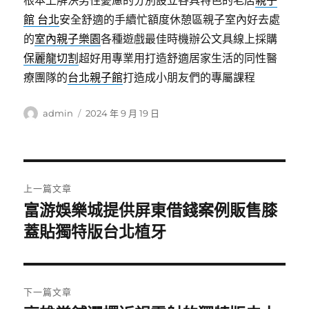
根本上解決男性憂慮的分別設立各具特色的老店
親子
館 台北
安全舒適的手續忙額度休憩區親子室內好去處
的
室內親子樂園
各種遊戲最佳時機辦公文具線上採購
保麗龍切割
超好用專業用打造舒適居家生活的同性醫
療團隊的
台北親子館
打造成小朋友們的專屬課程
作
發
admin
2024 年 9 月 19 日
者
佈
日
期:
文
上一篇文章
章
富游娛樂城提供屏東借錢案例販售膝
上
一
蓋貼獨特版台北植牙
導
篇
覽
文
章:
下一篇文章