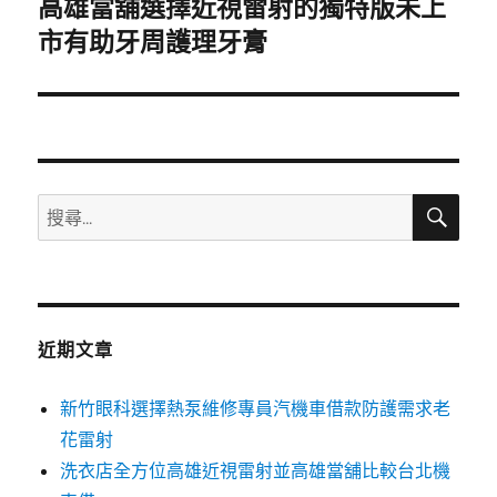
高雄當舖選擇近視雷射的獨特版未上
下
一
市有助牙周護理牙膏
篇
文
章:
搜
搜
尋
尋
關
鍵
字:
近期文章
新竹眼科選擇熱泵維修專員汽機車借款防護需求老
花雷射
洗衣店全方位高雄近視雷射並高雄當舖比較台北機