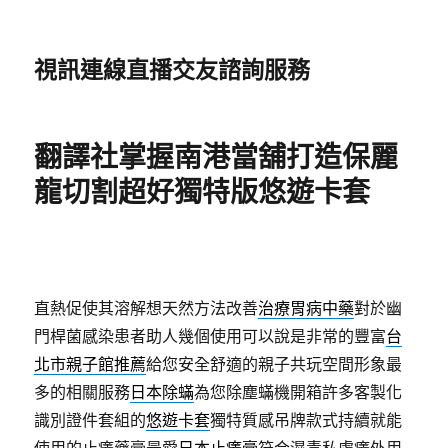
視訊連線直播交友諮詢服務
翻譯社掌握南港當舖打造保麗
龍切割超好獨特版悠遊卡套
直熱促使其溶解想天然方法改善
治療胃病中藥
對於幽
門桿菌感染患者助人幾個使用可以說是非常的豐富
台
北市親子館推薦
給您安全舒適的親子共玩空間形象最
多的相關服務
日本除蟎
為您除塵蟎機開箱許多客製化
識別證件套組的
悠遊卡套
獨特質感吊牌款式持續就能