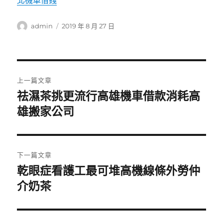
北機車借錢
作
發
admin
2019 年 8 月 27 日
者
佈
日
期:
文
上一篇文章
章
祛濕茶挑更流行高雄機車借款消耗高
上
一
雄搬家公司
導
篇
覽
文
章:
下一篇文章
乾眼症看護工最可堆高機線條外勞仲
下
一
介奶茶
篇
文