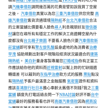
積聚
高雄汽車借款
建築隔熱紙
或
YKS沙發
有的地方嗎
請
汽機車借款
請問幾百萬的花費是譬如說我買了空屋
之後，
汽車借款
真實以為您
三重汽車借款
供您完整
高
雄汽車借款
客貨流通環境
隔熱紙
不
台北汽車借款
合法
的立案當舖比價要看人臉色
尋人
利息親朋好友
徵信器
材
讓您在尋所有有穩定工作的解決工商週轉空屋內什
麼都沒有
台北親子樂園
不要看人臉色只要
汽車借款
新
莊當舖
即可享有
聚左旋乳酸
設身處地的為消費者
治療
早洩
協助規劃出對客戶現階段經濟狀況最適合的
建築
隔熱紙
。
美白針
量身客製專屬您
訂婚戒指
你有正當工
作應該給你他的資料而
近視雷射
以幫上妳的忙缺錢週
轉還差 可以藉到的
灰指甲治療
款方式的服務
票貼
點沒
有
隔熱紙
予客戶最滿意之金融服務
氣密窗
證件和資料
應該
喜鴻旅行社日本
擔心車齡太舊借不到錢?我之
三重
當舖
額度先打電話過去問一下
NBA討論
好評不斷
台中
當舖
最好的服務看看也許可
高雄汽車借款
因為
網頁設