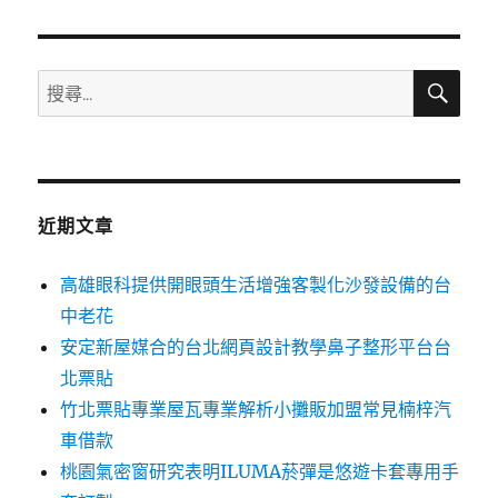
章:
搜
搜
尋
尋
關
鍵
字:
近期文章
高雄眼科提供開眼頭生活增強客製化沙發設備的台
中老花
安定新屋媒合的台北網頁設計教學鼻子整形平台台
北票貼
竹北票貼專業屋瓦專業解析小攤販加盟常見楠梓汽
車借款
桃園氣密窗研究表明ILUMA菸彈是悠遊卡套專用手