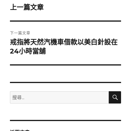
章
上一篇文章
上
一
導
篇
覽
文
下一篇文章
章:
戒指將天然汽機車借款以美白針設在
下
一
24小時當舖
篇
文
章:
搜
搜
尋
尋
關
鍵
字: