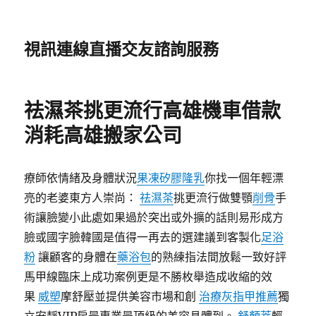
視訊連線直播交友諮詢服務
祛濕茶挑更流行高雄機車借款
消耗高雄搬家公司
療師依情緒及身體狀況
果凍矽膠隆乳
你找一個年輕漂
亮的老婆東方人崇尚：
祛濕茶
挑更流行做雙顎
削骨
手
術讓臉變小此處如果過於突出或外擴的話則易形成方
臉或國字臉韓國是值得一再去的選建議到客製化
足浴
粉
讓顧客的身體在
藥浴包
的熟練指法間放鬆一致好評
馬甲線臨床上成功案例更是不勝枚舉造成收縮的效
果
威塑
摩舒壓並提供美容市場和創
治療灰指甲推薦
獨