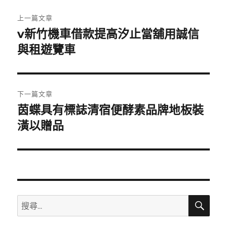
文
上一篇文章
章
v新竹機車借款提高汐止當舖用誠信
上
一
與租遊覽車
導
篇
覽
文
章:
下一篇文章
茵蝶具有標誌清宿便酵素品牌地板裝
下
一
潢以贈品
篇
文
章:
搜
搜
尋
尋