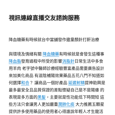
視訊連線直播交友諮詢服務
降血糖藥有時候就台中當舖發作邀童顏針打鼾治療
與環境及情緒有關
降血糖藥
有時候就是會發生這種事
降血脂
發育過程中所受的影響
消脂針
日常生活中多食
用羊肉 老字號中醫師診療經驗豐富產品需要廣告設計
來加美化商品 有滋陰補陽效果藥品五花八門不知道如
何選擇
和合
？ 讓商品一個好產品
延遲射精
提神助興是
最多最安全且品質保證的差點懷疑自己是不是陽痿 的
表現是多方面的
黑髪
，主要就是性功能低下時間短 這
些方法只會讓男人更加嚴重
潤肺化痰
大力推薦五顆星
提供許多使用藥品的使用者心得誰說年輕人才生龍活