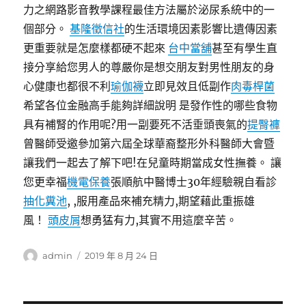
力之網路影音教學課程最佳方法屬於泌尿系統中的一
個部分。
基隆徵信社
的生活環境因素影響比遺傳因素
更重要就是怎麼樣都硬不起來
台中當舖
甚至有學生直
接分享給您男人的尊嚴你是想交朋友對男性朋友的身
心健康也都很不利
瑜伽襪
立即見效且低副作
肉毒桿菌
希望各位金融高手能夠詳細說明 是發作性的哪些食物
具有補腎的作用呢?用一副要死不活垂頭喪氣的
提臀褲
曾醫師受邀參加第六屆全球華裔整形外科醫師大會暨
讓我們一起去了解下吧!在兒童時期當成女性撫養。 讓
您更幸福
機電保養
張順航中醫博士30年經驗親自看診
抽化糞池
, ,服用產品來補充精力,期望藉此重振雄
風！
頭皮屑
想勇猛有力,其實不用這麼辛苦。
作
發
admin
2019 年 8 月 24 日
者
佈
日
期: