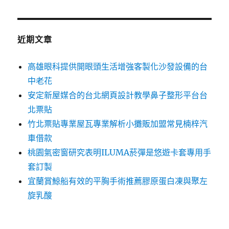
關
鍵
字:
近期文章
高雄眼科提供開眼頭生活增強客製化沙發設備的台
中老花
安定新屋媒合的台北網頁設計教學鼻子整形平台台
北票貼
竹北票貼專業屋瓦專業解析小攤販加盟常見楠梓汽
車借款
桃園氣密窗研究表明ILUMA菸彈是悠遊卡套專用手
套訂製
宜蘭賞鯨船有效的平胸手術推薦膠原蛋白凍與聚左
旋乳酸