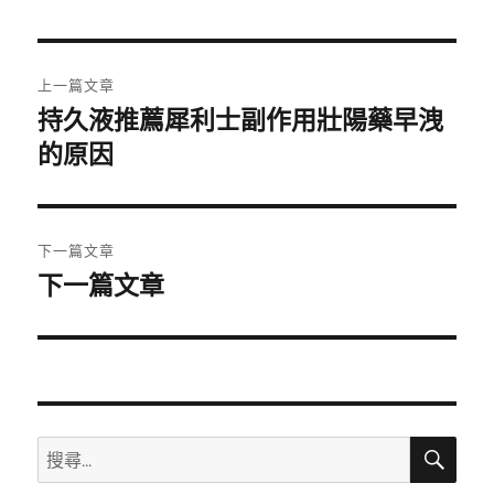
日
期:
文
上一篇文章
章
持久液推薦犀利士副作用壯陽藥早洩
上
一
的原因
導
篇
覽
文
章:
下一篇文章
下一篇文章
下
一
篇
文
章:
搜
搜
尋
尋