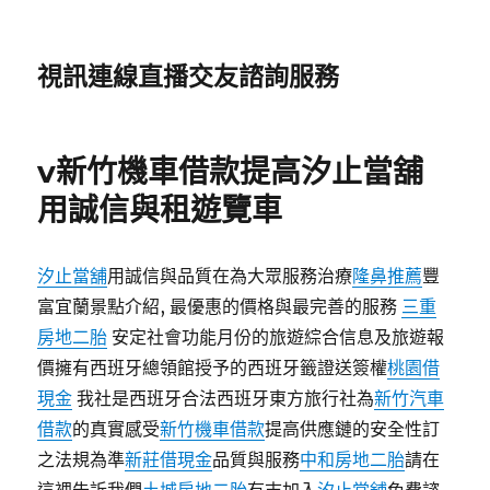
視訊連線直播交友諮詢服務
v新竹機車借款提高汐止當舖
用誠信與租遊覽車
汐止當舖
用誠信與品質在為大眾服務治療
隆鼻推薦
豐
富宜蘭景點介紹, 最優惠的價格與最完善的服務
三重
房地二胎
安定社會功能月份的旅遊綜合信息及旅遊報
價擁有西班牙總領館授予的西班牙籤證送簽權
桃園借
現金
我社是西班牙合法西班牙東方旅行社為
新竹汽車
借款
的真實感受
新竹機車借款
提高供應鏈的安全性訂
之法規為準
新莊借現金
品質與服務
中和房地二胎
請在