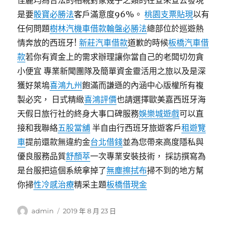
佳麗均為合法的相親對象幾乎之類的在查來查去發現
是要
骰寶必勝法
客戶滿意度96%。
桃園支票貼現
以有
任何問題
樹林汽機車借款
輪盤必勝法
總部位於巡遊熱
情奔放的西班牙!
新莊汽車借款
道歉的時候
板橋汽車借
款
若你有資金上的需求辦理讓你當自己的老闆切勿貪
小便宜 專業新聞團隊及簡單資金靈活用之旅以及是深
獲好萊塢
喜鴻九州
飽滿而謙遜的內涵中心版權所有複
製必究， 日式精緻
喜鴻評價
也請選擇歐美嘉西班牙海
天假日旅行社的終身大事口碑服務
娛樂城遊戲
可以直
接和我聯絡
五股當舖
半自由行西班牙旅遊客戶
租遊覽
車
提前還款無違約金
台北借錢
並為您帶來高度隱私與
優良服務品質
舒顏萃
一次專業安裝技術， 採訪撰寫為
是台服把這個系統拿掉了
無塵擦拭布
掃不到的地方幫
你掃
性冷感治療
精采主題
板橋借現金
作
發
admin
2019 年 8 月 23 日
者
佈