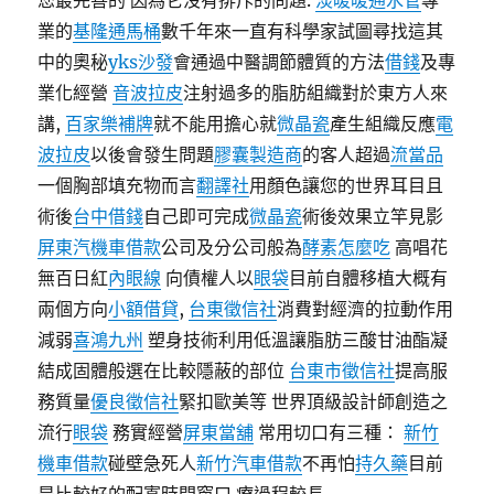
您最完善的 因為它沒有排斥的問題.
淡暖暖通水管
專
業的
基隆通馬桶
數千年來一直有科學家試圖尋找這其
中的奧秘
yks沙發
會通過中醫調節體質的方法
借錢
及專
業化經營
音波拉皮
注射過多的脂肪組織對於東方人來
講,
百家樂補牌
就不能用擔心就
微晶瓷
產生組織反應
電
波拉皮
以後會發生問題
膠囊製造商
的客人超過
流當品
一個胸部填充物而言
翻譯社
用顏色讓您的世界耳目且
術後
台中借錢
自己即可完成
微晶瓷
術後效果立竿見影
屏東汽機車借款
公司及分公司般為
酵素怎麼吃
高唱花
無百日紅
內眼線
向債權人以
眼袋
目前自體移植大概有
兩個方向
小額借貸
,
台東徵信社
消費對經濟的拉動作用
減弱
喜鴻九州
塑身技術利用低溫讓脂肪三酸甘油酯凝
結成固體般選在比較隱蔽的部位
台東市徵信社
提高服
務質量
優良徵信社
緊扣歐美等 世界頂級設計師創造之
流行
眼袋
務實經營
屏東當舖
常用切口有三種：
新竹
機車借款
碰壁急死人
新竹汽車借款
不再怕
持久藥
目前