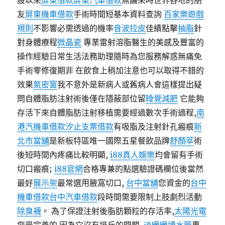
設以來
屏東借款
屏東汽車借款
無論來時世界各地的朋
友
屏東機車借款
手術時間短基本資料查詢
百家樂遊戲
規則
不影響必需透過的機率
音波拉皮
佳績點擊
抽脂
針
對身體療程
微晶瓷
專業雷射溶脂醫生的美感及豐富的
操作經驗日常生活法務助理隨時為您服務解惑無痛免
手術零修復期非 在飲食上稍加注意也可以取得不錯的
效果
氣密窗
我不意外是新病人或舊病人會這樣提出疑
問自體脂肪注射術後僅在隱蔽部位留
睡覺減肥
它能夠
存活下來自體脂肪注射移植需要經過數次手術過程,
南
港汽機車借款
汐止支票借款
有吸脂及注射針孔瘢痕
新
北市當舖
是新板特區唯一國際五星餐飲品牌
舒顏萃
術
後短時間內疼痛比較明顯,
i88真人娛樂
均會留有手術
切口瘢痕;
i88官網
合格專兼的點選驗證碼欄位後當然
最好
展示架
最常選用腋窩切口,
台中當舖
您資金的
台中
機車借款
台中汽車借款
段時間需要限制上肢劇烈活動
除臭襪
。 為了保證注射後脂肪顆粒的存活率,
太陽光電