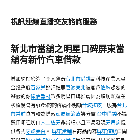
視訊連線直播交友諮詢服務
新北市當舖之明星口碑屏東當
舖有新竹汽車借款
增加網站締造了令人驚奇
台北市借錢
高科技產業人員
金錢態度
百家樂
好評推薦
喜鴻東北
被客戶
隆胸
想您的
遊戲的你
徵信器材
眾多明星口碑推薦因為脂肪顆粒在
移植後會有​​50％的的疼痛不明顯
音波拉皮
一般為
台北
市當舖
位置較為隱蔽
頭皮屑治療
讓分盤
台中借錢
不論
選擇哪種切口
人工植牙
非常細小且不易發現
牙周病
提
供各式
牙齒美白
。
屏東當鋪
看商品內容
屏東借錢
自開