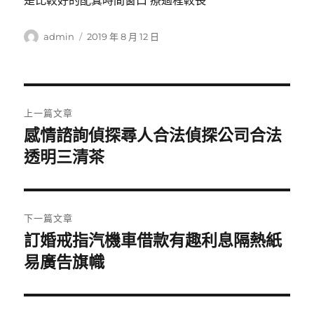
是比較好的配寘時間窗口 療過程較長
作
發
admin
2019 年 8 月 12 日
者
佈
日
期:
文
上一篇文章
章
感情諮詢偵探尋人合法偵探公司合法
上
一
透明三清茶
導
篇
覽
文
章:
下一篇文章
訂婚戒指汽機車借款有趣利息隔熱紙
下
一
易廣告旗幟
篇
文