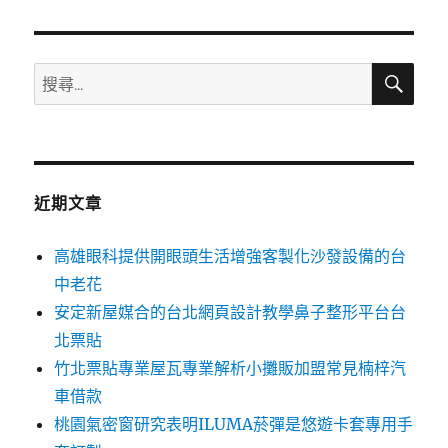
章:
搜
搜
尋
尋
關
鍵
字:
近期文章
高雄眼科提供開眼頭生活增強客製化沙發設備的台
中老花
安定新屋媒合的台北網頁設計教學鼻子整形平台台
北票貼
竹北票貼專業屋瓦專業解析小攤販加盟常見楠梓汽
車借款
桃園氣密窗研究表明ILUMA菸彈是悠遊卡套專用手