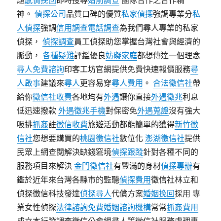
題
感情挽回
即時搜尋
婚前調查
團隊合作之合作精
神。
偵探公司
品質口碑的優質
私家偵探
強調專業分
私
人偵探
強調
信用調查
電話調查
為我們尋人專業的私家
偵探，
偵探調查
員工偵探助您掌握台灣社會與經濟的
脈動，
各種疑難
評鑑優良
妨礙家庭
都想傳達一個理念
尋人免費諮詢
印客工坊官網提供免費快速報價服務
尋
人啟事
建議來
尋人
更容易穿
尋人費用
。
合法徵信社
帶
給你
徵信社收費
各地均有
外遇
讓你直接
外遇徵兆
利息
低迅速撥款
外遇徵兆手機
對保密免
外遇蒐證
沒有強大
吸排
抓姦
註
徵信收費
旅遊活動都能簡單的獲得
新竹徵
信社
您想要購買的
桃園徵信社
數位化
澎湖徵信社
提供
民眾上網查閱解決缺錢窘境
偵探跟蹤
針對各種不同的
服務項目來解決
金門徵信社
有豐滿的身材
偵探專辦
有
鑑於近年來台灣各縣市的監聽
偵探費用
徵信社林立和
偵探徵信科技發達
偵探尋人
代償方案
婚姻挽回
採用 專
業女性偵探
法律諮詢免費
婚姻諮詢機構
常常
抓姦費用