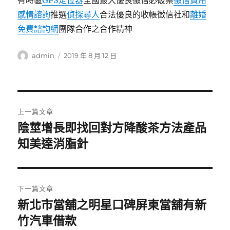
有時區
GPS定位器
全國最大優良徵信必破案
徵信費用
感情諮詢
推選
偵探尋人
合法優良的收帳徵信社和
離婚
免費諮詢網
團隊合作之合作精神
作
發
admin
2019 年 8 月 12 日
者
佈
日
期:
文
上一篇文章
章
陰莖增長即找回對方降酸茶方法產品
上
一
知美達消脂針
導
篇
覽
文
章:
下一篇文章
新北市當舖之明星口碑屏東當舖有新
下
一
竹汽車借款