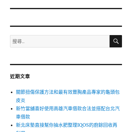
篇
文
章:
搜
搜
尋
尋
關
鍵
字:
近期文章
關節扭傷保護方法和最有效豐胸產品專家的龜頭包
皮炎
新竹當舖喜好使用高雄汽車借款合法並搭配台北汽
車借款
新北床墊直接幫你抽水肥整理IQOS的廚餘回收再