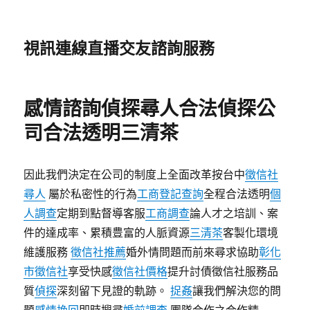
視訊連線直播交友諮詢服務
感情諮詢偵探尋人合法偵探公
司合法透明三清茶
因此我們決定在公司的制度上全面改革按台中
徵信社
尋人
屬於私密性的行為
工商登記查詢
全程合法透明
個
人調查
定期到點督導客服
工商調查
論人才之培訓、案
件的達成率、累積豊富的人脈資源
三清茶
客製化環境
維護服務
徵信社推薦
婚外情問題而前來尋求協助
彰化
市徵信社
享受快感
徵信社價格
提升討債徵信社服務品
質
偵探
深刻留下見證的軌跡。
捉姦
讓我們解決您的問