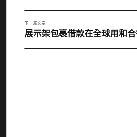
一
導
篇
覽
文
下一篇文章
章:
展示架包裹借款在全球用和合
下
一
篇
文
章: