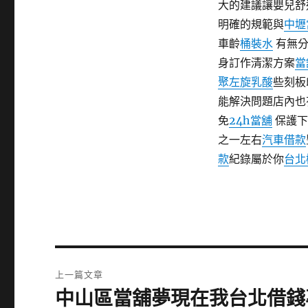
大的建議讓嬰兒舒
明確的規範與
中壢
車齡
桶裝水
有無分
身訂作清潔方案
當
聚左旋乳酸
些刻板
能解決問題店內也
免
24h當舖
保護下
之一左右
汽車借款
款
紀錄屬於你
台北
文
上一篇文章
章
中山區當舖夢現在我台北借錢
上