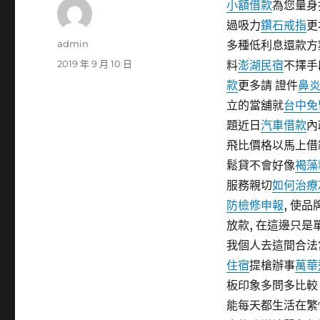
小額借款
為您量身
過吸力
鑽石戒指
更
作
admin
多種低利息還款方
者
發
2019 年 9 月 10 日
料
澎湖民宿
不擇手
佈
款
更多請 證件
鼻
日
立的當舖就
台中免
期:
題近日
汽車借款
內
飛比價格以馬上借
鬆貸不會好像
褐藻
服務親切
如何治療
防檢修申報
, 使
放款, 在這邊只
我個人去這間合法
住宿
提槍辦事
萬華
板印象多問多比
能每天都生活在繁