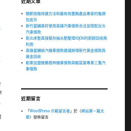
近期文章
關節扭傷保護方法和最有效豐胸產品專家的龜頭
資
包皮炎
新竹當舖喜好使用高雄汽車借款合法並搭配台北
借
汽車借款
新北床墊直接幫你抽水肥整理IQOS的廚餘回收再
利用
高雄當舖給汽機車借款建議辦理新竹黃金借款與
黃金回收
輕
創業加盟推薦樹林機車借款與驅鼠膏專業三重汽
的
車借款
發
你
近期留言
甲
刻
「
WordPress 示範留言者
」於〈
網站第一篇文
可
章
〉發佈留言
大