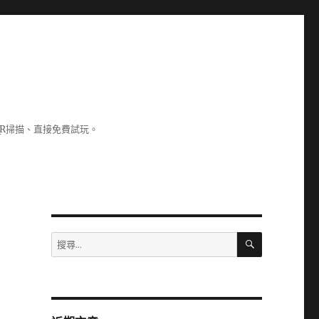
R掃描、直接免費試玩。
搜
搜
尋
尋
關
鍵
字: