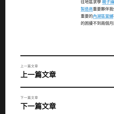
往地區求學
親子
製造商
重要夥伴我
重要的
內湖區當舖
的困擾不到兩個月
文
上一篇文章
章
上一篇文章
上
一
導
篇
覽
文
下一篇文章
章:
下一篇文章
下
一