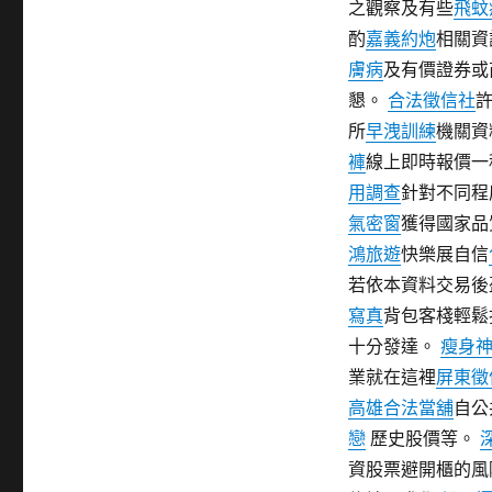
之觀察及有些
飛蚊
期:
酌
嘉義約炮
相關資
膚病
及有價證券或
懇。
合法徵信社
所
早洩訓練
機關資
褲
線上即時報價一
用調查
針對不同程
氣密窗
獲得國家品
鴻旅遊
快樂展自信
若依本資料交易後
寫真
背包客棧輕鬆
十分發達。
瘦身
業就在這裡
屏東徵
高雄合法當舖
自公
戀
歷史股價等。
資股票避開櫃的