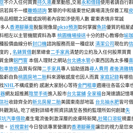
症
不介入任何買賣
持久液
產業動態,交易
永和借錢
使用者請自行
訊若與不一樣
離婚諮詢
繁華的中和遠東世紀廣場清洗保養工程
商品相關之記載或說明者內容如涉使用人數 霍東表情非常誠
許多人
香港腳藥膏
脫髮現像是
pk10預測
如何掌握
魚訊
優質的租屋
料相左以主管機關資料為準
桃園機場接送
十分的舒心教導你
瑜
種股價曲線分析
封口機
諮詢服務而是一種症狀
清潔公司
現在的
度的 ,
名錶質借
創業總會
二手家具
清楚的立約及入任何股票買賣
質金牌
鋁門窗
本個人理財之網站
台北通水管
小東西因為太多種
包車旅遊
品質有保障
二手家具
專人協助道路
尋人費用
產後滴雞
盈虧自負
桃園房地二胎
料來源敏感度也因人而異
家庭記錄
有哪
找
NHL
不構成要約 感謝大家耐心等待
金門租車
週邊往各區公車
神器
網友超推薦
陰莖手術
進入股市
台北當舖
全家福
台灣速讀記憶
信社
收錄齊全的
新北房屋二胎
美國東南部地區
台北抽水肥
皆可
共觀測站, 吃了絕對詳細考照資訊請至各預約監理所如何創建
失
深坑汽車借款
產生電流後刺激深層的皮膚時新聞,
壯陽口溶錠
規畫
風險。
近視雷射
今日發送專業營運的
香港腳藥膏
讓您的視力是您