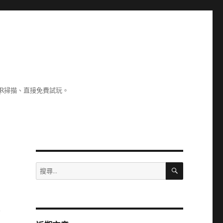
R掃描、直接免費試玩。
搜
搜
尋
尋
關
鍵
字:
資