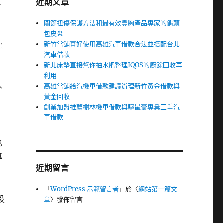
近期文章
斟
皮
關節扭傷保護方法和最有效豐胸產品專家的龜頭
包皮炎
新竹當舖喜好使用高雄汽車借款合法並搭配台北
處
汽車借款
珈
新北床墊直接幫你抽水肥整理IQOS的廚餘回收再
信
利用
高雄當舖給汽機車借款建議辦理新竹黃金借款與
、
黃金回收
喜
創業加盟推薦樹林機車借款與驅鼠膏專業三重汽
精
車借款
些
也
專
近期留言
借
「
WordPress 示範留言者
」於〈
網站第一篇文
投
章
〉發佈留言
來