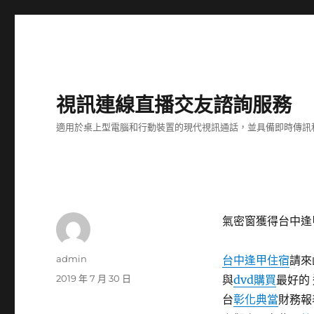
視訊連線直播交友諮詢服務
適用於桌上型電腦和行動裝置的現代視訊通話，並具備即時傳訊
氣密窗獲得台中逢
作
admin
台中逢甲住宿
請來
者
發
2019 年 7 月 30 日
與
dvd購買
最好的
佈
台
彰化典當
財務報
日