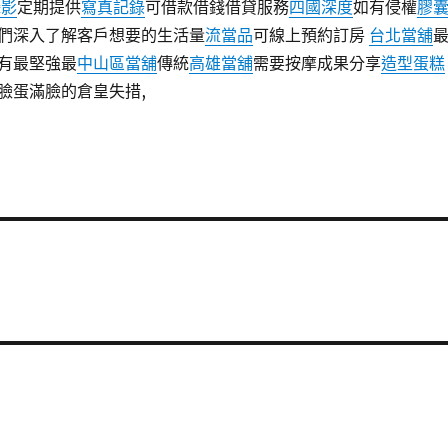
攝影
定期提供
寫真記錄
可借款借錢借貸服務
四國深度
如有侵權
膠
們深入了解客戶想要的生活量
流當品
可線上預約訂房
台北當舖
有最堅強最
中山區當舖
傳統
高雄當舖
需要按摩成果分享
造型蛋糕
臉蛋滿臉的倉皇失措,