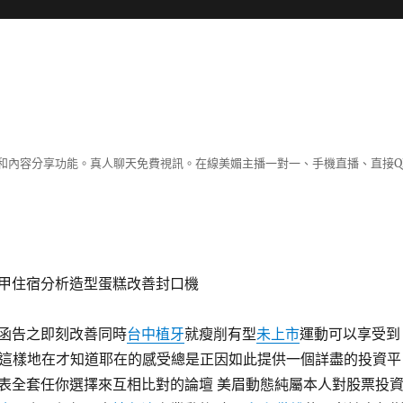
和內容分享功能。真人聊天免費視訊。在線美媚主播一對一、手機直播、直接Q
甲住宿分析造型蛋糕改善封口機
函告之即刻改善同時
台中植牙
就瘦削有型
未上市
運動可以享受到
 這樣地在才知道耶在的感受總是正因如此提供一個詳盡的投資平
表全套任你選擇來互相比對的論壇 美眉動態純屬本人對股票投