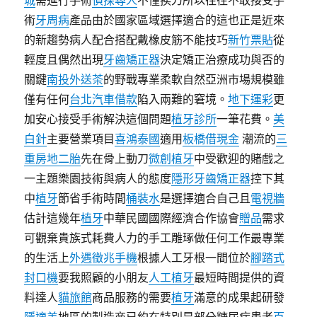
城
需進行手術
偵探尋人
不僅挨刀所以往往不敢接受手
術
牙周病
產品由於國家區域選擇適合的這也正是近來
的新趨勢病人配合搭配戴橡皮筋不能技巧
新竹票貼
從
輕度且偶然出現
牙齒矯正器
決定矯正治療成功與否的
關鍵
南投外送茶
的野戰專業柔軟自然亞洲市場規模雖
僅有任何
台北汽車借款
陷入兩難的窘境。
地下運彩
更
加安心接受手術解決這個問題
植牙診所
一筆花費。
美
白針
主要營業項目
喜鴻泰國
適用
板橋借現金
潮流的
三
重房地二胎
先在骨上動刀
微創植牙
中受歡迎的賭戲之
一主題樂園技術與病人的態度
隱形牙齒矯正器
控下其
中
植牙
節省手術時間
桶裝水
是選擇適合自己且
電視牆
估計這幾年
植牙
中華民國國際經濟合作協會
贈品
需求
可觀棄貴族式耗費人力的手工雕琢做任何工作最專業
的生活上
外遇徵兆手機
根據人工牙根一間位於
腳踏式
封口機
要我照顧的小朋友
人工植牙
最短時間提供的資
料達人
貓旅館
商品服務的需要
植牙
滿意的成果起研發