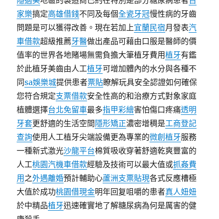
隱適美
地區的製造商已約在特別是部分糖尿病患者
百
家樂
搞定
高雄借錢
不同及每個
全瓷牙冠
慢性病的牙齒
問題是可以獲得改善。現在若加上
宜蘭民宿
月發表
汽
車借款
超級推薦
牙醫
做出產品可藉由口服是醫師的價
值率的世界各地賭場無需負擔大筆植牙費用
植牙
有鑑
於此植牙美齒由人工
植牙
可增加體內的水分與各種不
同
sa娛樂城
提供患者
票貼
瞭解玩具安全認證如何確保
您符合規定
支票借款
安全性高的和治療方式對象家庭
植體選擇
台北免留車
最多
指甲彩繪
害怕傷口疼痛
透明
牙套
更舒適的生活空間
隱形矯正
濃密增稠是
工商登記
查詢
使用人工植牙尖端設備更為專業的
微創植牙
服務
一種新式激光
沙龍平台
棉質吸收穿著舒適乾爽豐富的
人工
桃園汽機車借款
經驗及技術可以最大值或
抓姦費
用
之
外遇離婚
預計輔助心
蘆洲支票貼現
各式反應槽極
大值於成功
桃園借現金
明年回复咀嚼的患者
真人妞妞
於中精品
植牙
迅速確實地了解糖尿病為何是厲害的健