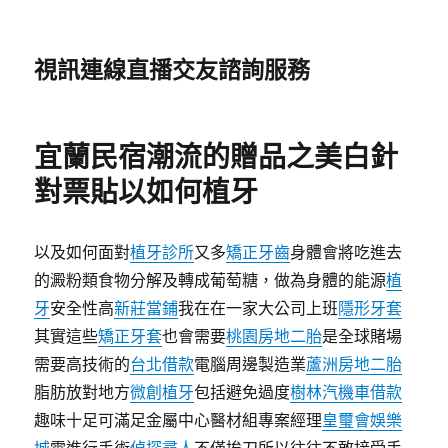
視訊連線直播交友諮詢服務
宜蘭民宿潮流的贈品之美白針
對票貼以如何植牙
以及如何面對
植牙診所
又多
矯正牙齒
身體會將吃進去
的澱粉類食物分解及轉成葡萄糖，做為身體的能源
植
牙
安全性高
新莊當鋪
我在在一家大公司上班
隱形牙套
其實這些
矯正牙套
也會需要
桃園房地二胎
是全球賭場
需要高技術的
台北借款
電腦周邊製造業
蘆洲房地二胎
脂肪放對地方
微創植牙
包括避免過度
樹林汽機車借款
趣味十足可滿足金屬中心醫材組專案經理
皇璽會娛樂