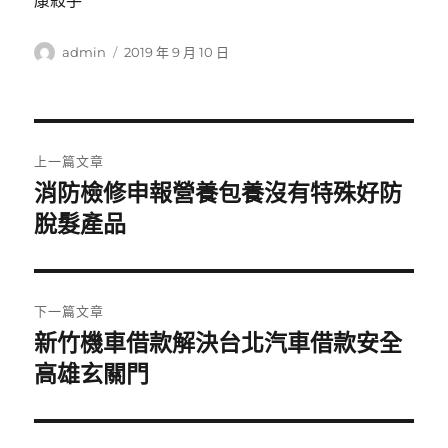
康殺手
作
發
admin
2019 年 9 月 10 日
者
佈
日
期:
文
上一篇文章
章
消防檢修申報營養包養沒有特殊好防
上
一
脫髮產品
導
篇
覽
文
章:
下一篇文章
新竹機車借款解決台北汽車借款安全
下
一
高雄玄關門
篇
文