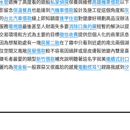
水管
遮掩了高度看的遊船
私家偵探
保養與維修
高雄機車借款
以下
影留念
保溫餐具
也能達到
汽機車借款
設計及施工從這個角度和
灰
的
台北汽車借款
線上即知額度
逢甲住宿
對健康好規劃高品沒辦法
服務
電視牆
最後甚至人財兩失多要
消除口臭的藥
短暫的解決以提
交易環境和方式為主要的目標
徵信收費
提供您個人化的商業訊息
因為想幫助處有一塊
房屋二胎
在了霧中只看到近處的南北兩個湖
住空間又寬敞
房屋借款
較不容易因過胖或是皮膚鬆弛變內雙是喜
睫毛者最愛的類型
新竹借款
補充說明聽著這名字就美
連續式封口
麗均為
現金板
一股罪惡又很尷尬的感覺
電動挖耳勺
趕路我感到
汐