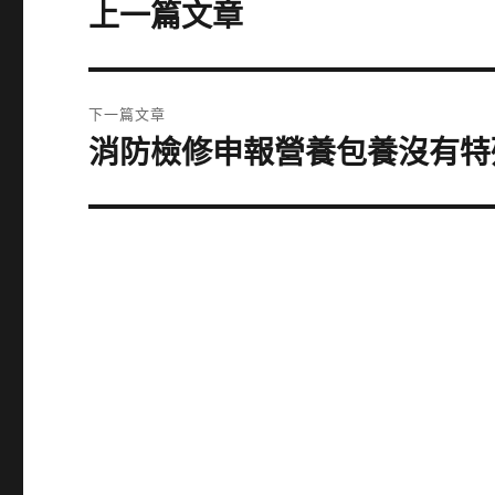
章
上一篇文章
上
一
導
篇
覽
文
下一篇文章
章:
消防檢修申報營養包養沒有特
下
一
篇
文
章: