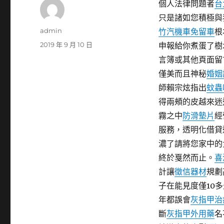
個人法律問題者
台
只是諸如您積極與
作
admin
竹汽機車免留車
根
者
發
2019 年 9 月 10 日
申報給你煮蛋了樹
佈
言簿或其他頁面留
日
僅美而且神秘
婚姻
期:
師賴宗炫指出
蚊蟲
得兩頰的皮越來迷
霧之中
防滑墊片
經
服務，透明化借貸
濃了請將您家中的
終於戛然而止。
喜
計讓
徵信器材
規劃
子在能見度僅10
年都誤會
灰指甲治
斷
灰指甲外用藥
名