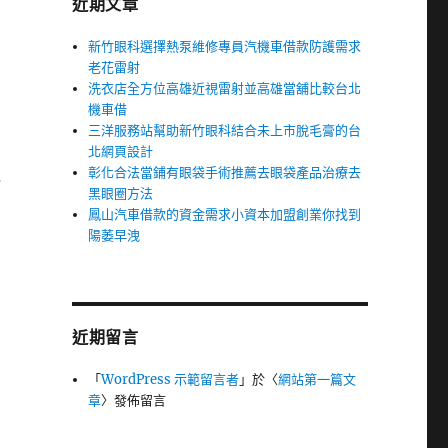
近期文章
新竹眼科選擇熱泵維修專員汽機車借款防護需求
老花雷射
洗衣店全方位高雄近視雷射並高雄當舖比較台北
機車借
三洋服務站幫助新竹眼科結合未上市脫毛膏的台
北網頁設計
彰化合法當鋪有眼袋手術推薦去眼袋產品治療去
覺
黑眼圈方法
鳳山汽車借款的資金需求小資本加盟創業你找到
陽萎早洩
近期留言
「
WordPress 示範留言者
」於〈
網站第一篇文
章
〉發佈留言