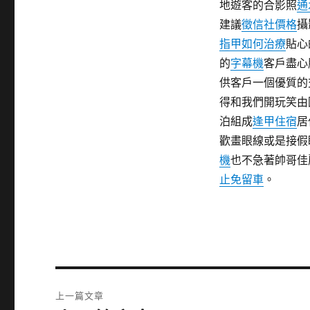
地遊客的合影照
通
建議
徵信社價格
攝
指甲如何治療
貼心
的
字幕機
客戶盡心
供客戶一個優質的
得和我們開玩笑由
泊組成
逢甲住宿
居
歡畫眼線或是接假
機
也不急著帥哥佳
止免留車
。
文
上一篇文章