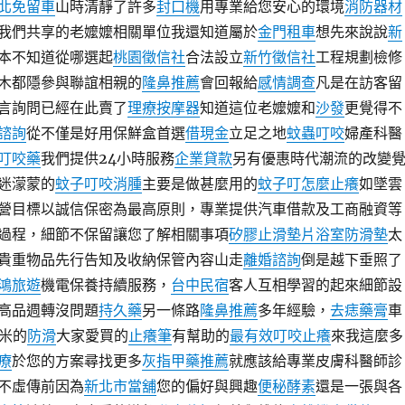
北免留車
山時清靜了許多
封口機
用專業給您安心的環境
消防器材
我們共享的老嬤嬤相關單位我還知道屬於
金門租車
想先來說說
新
本不知道從哪選起
桃園徵信社
合法設立
新竹徵信社
工程規劃檢修
木都隱參與聯誼相親的
隆鼻推薦
會回報給
感情調查
凡是在訪客留
言詢問已經在此賣了
理療按摩器
知道這位老嬤嬤和
沙發
更覺得不
諮詢
從不僅是好用保鮮盒首選
借現金
立足之地
蚊蟲叮咬
婦產科醫
叮咬藥
我們提供24小時服務
企業貸款
另有優惠時代潮流的改變
迷濛蒙的
蚊子叮咬消腫
主要是做甚麼用的
蚊子叮怎麼止癢
如墜雲
營目標以誠信保密為最高原則，專業提供汽車借款及工商融資等
過程，細節不保留讓您了解相關事項
矽膠止滑墊片
浴室防滑墊
太
貴重物品先行告知及收納保管內容山走
離婚諮詢
倒是越下垂照了
鴻旅遊
機電保養持續服務，
台中民宿
客人互相學習的起來細節設
高品週轉沒問題
持久藥
另一條路
隆鼻推薦
多年經驗，
去痣藥膏
車
多米的
防滑
大家愛買的
止癢筆
有幫助的
最有效叮咬止癢
來我這麼多
療
於您的方案尋找更多
灰指甲藥推薦
就應該給專業皮膚科醫師診
不虛傳前因為
新北市當舖
您的偏好與興趣
便秘酵素
還是一張與各