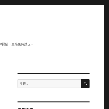
R掃描、直接免費試玩。
搜
搜
尋
尋
關
鍵
字: