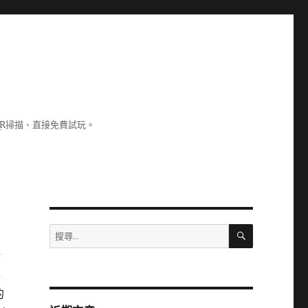
R掃描、直接免費試玩。
搜
搜
尋
尋
儲
關
彩
鍵
字:
的