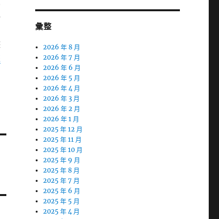
嬰
一
彙整
遊
2026 年 8 月
盜
2026 年 7 月
2026 年 6 月
2026 年 5 月
2026 年 4 月
2026 年 3 月
2026 年 2 月
2026 年 1 月
2025 年 12 月
2025 年 11 月
2025 年 10 月
2025 年 9 月
2025 年 8 月
2025 年 7 月
2025 年 6 月
2025 年 5 月
2025 年 4 月