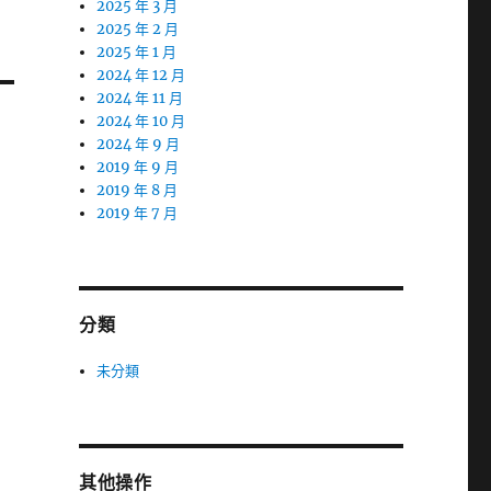
2025 年 3 月
2025 年 2 月
2025 年 1 月
2024 年 12 月
2024 年 11 月
2024 年 10 月
2024 年 9 月
2019 年 9 月
2019 年 8 月
2019 年 7 月
分類
未分類
其他操作