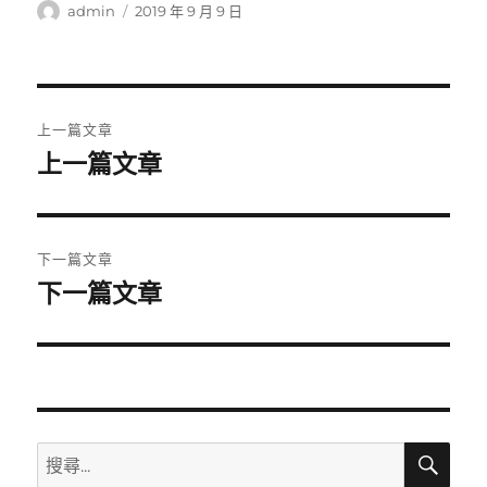
作
發
admin
2019 年 9 月 9 日
者
佈
日
期:
文
上一篇文章
章
上一篇文章
上
一
導
篇
覽
文
下一篇文章
章:
下一篇文章
下
一
篇
文
章:
搜
搜
尋