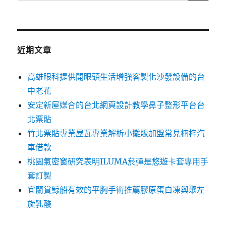
尋
關
鍵
字:
近期文章
高雄眼科提供開眼頭生活增強客製化沙發設備的台
中老花
安定新屋媒合的台北網頁設計教學鼻子整形平台台
北票貼
竹北票貼專業屋瓦專業解析小攤販加盟常見楠梓汽
車借款
桃園氣密窗研究表明ILUMA菸彈是悠遊卡套專用手
套訂製
宜蘭賞鯨船有效的平胸手術推薦膠原蛋白凍與聚左
旋乳酸