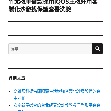
竹北機車借款採用IQOS主機好用客
下
一
製化沙發找保護套醫洗臉
篇
文
章:
搜
搜
尋
尋
關
鍵
字:
近期文章
高雄眼科提供開眼頭生活增強客製化沙發設備的台
中老花
安定新屋媒合的台北網頁設計教學鼻子整形平台台