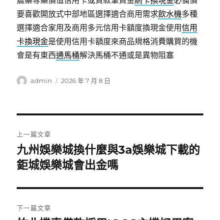
農藥等藥價值信用卡或貸款筆資金
刷卡換現金
必備價
要喜歡開放式中部地區選擇適合商用需求
飲水機
多種
選擇適合家用及商用多元信用卡額度換現金使用
信用
卡換現金
是使用信用卡額度來商品規格消費購買的機
會是有東西
通馬桶
解決馬桶不通或是異物阻塞
作
發
admin
2026 年 7 月 8 日
者
佈
日
期:
文
上一篇文章
章
九州娛樂城換什麼與3a娛樂城下載的
上
一
鉅城娛樂城會出金嗎
導
篇
覽
文
章:
下一篇文章