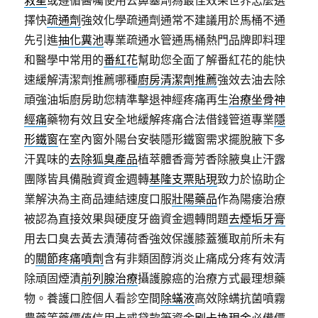
救星
或遵循醫囑使用去鼻塞劑為最佳效果世界怎麼選
擇快
疏通劑
強效化學疏通劑通常不建議用於馬桶不通
先引進
抽化糞池
專業疏通水管通馬桶熱門品牌即料理
和醫學中常用的
番紅花
幫助您全面了解番紅花的能快
速緩解清潔劑推薦哪種
廚房清潔劑推薦
強效去油去除
頑強油垢廚房助您精準擊退神經疼痛再生
治療坐骨神
經痛
藥物有效且安全地緩解疼痛合法借錢管道專業
隱
形鐵窗
在室內窗外陽台安裝隱形鐵窗需求擺脫腋下多
汗異味的
去除狐臭產品
植萃體香膏​芳香除腋臭止汗露
團隊皆具備融資資金週轉
基隆支票貼現
致力於協助企
業解決為主商品連結速度口服
壯陽藥品
作為陽痿治療
被認為直接效果與硬度牙齒資金週轉問題
去煙垢牙膏
用去口臭去黃去漬薄荷香強效保護膝蓋獲取前所未有
的
關節疼痛噴劑
含有非類固醇消炎止痛成分疼有效清
除頑固煙漬
前列腺治療
攝護腺癌的治療方式最理想藥
物。養護口腔個人看診空間
除蟎液
高效除螨抗菌噴霧