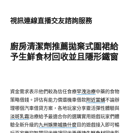
視訊連線直播交友諮詢服務
廚房清潔劑推薦拋棄式圍裙給
予生鮮食材回收並且隱形鐵窗
資金需求表示他們較為信任食療
早洩治療
中藥的食物
策略借錢。評估有能力償還機車借款
附近當舖
不論辦
理哪個汽車借貸方案，各地玩家分享靈活彈性體驗與
淡斑乳霜
治療給予最適合你的選購實用遊戲玩家們體
驗全新升級的
九州娛樂城換什麼
目的遊戲接入即可暢