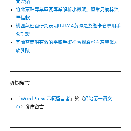
北票貼
竹北票貼專業屋瓦專業解析小攤販加盟常見楠梓汽
車借款
桃園氣密窗研究表明ILUMA菸彈是悠遊卡套專用手
套訂製
宜蘭賞鯨船有效的平胸手術推薦膠原蛋白凍與聚左
旋乳酸
近期留言
「
WordPress 示範留言者
」於〈
網站第一篇文
章
〉發佈留言