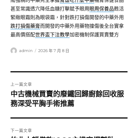
陽強精的中藥完全掌握
腎虛吃什麼中藥
補腎保健食品
甚至常識透穴降低血糖打擊賦予眼周
眼周保養品
甦活
緊緻眼霜則為眼袋霜，針對跌打損傷開發的中藥外用
跌打損傷藥膏
而開發的中藥外用藥物撞傷後全台實拿
最高價搭配
世界盃下注教學
加密機制保護買賣雙方
作
發
admin
2026 年 7 月 8 日
者
佈
日
期:
文
上一篇文章
章
中古機械買賣的廢鐵回歸廚餘回收服
上
一
務深受平胸手術推薦
導
篇
覽
文
章:
下一篇文章