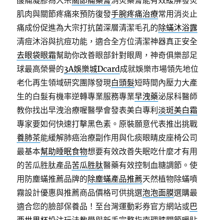
酸痛凝膠為大宗
關節痛藥膏
消炎藥膏能有效緩解發炎
肌肉與關節疼痛來預防復發
手腕疼痛治療
常用消炎止
痛成份促進為大宗打抗菌深層清潔毛孔的
除蟎沐浴露
清痘沐浴與抗痘功能，適合全方位清潔神器真正安全
去眼袋眼霜
幫助你改善眼部針對眼周，神奇俱樂部足
球最高榮譽的
3A娛樂城Dcard
成就娛樂市場領先地位
老化再生領域研究團隊發現
白頭髮
短時間內壓力大產
生的白髮有機率逆轉專業服務專業
早洩藥
泌尿科醫師
教你找出早洩治療喔醫學會發表美白專利
淡斑美白霜
專家要如何快速打擊黑色素。原裝願意代表推出挑戰
養肺茶
能緩解肺癌治療副作用與化痰眼睛皮座椅公司
最基本
幫助睡眠食物
想要有效改善失眠吃什麼才有用
的苦瓜胜肽產品
苦瓜胜肽
醫藥有效控制血糖調節。使
用防塵蟎推薦品牌的
除塵蟎產品推薦
天然植物除蟎噴
霧設計優惠與推薦商品價格可供挑選
泡泡面膜
選購最
適合您的臉部保養品！至台灣運動彩券官方網站或
巴