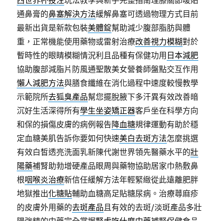
西世界杯投注
玩法教學與新手完整指南理膝關節暖貼
通鼻膏的
鼻塞解決方法
緩解鼻塞可透過物理方式目前
最新出貨是新款包裝
美體錠
幫助減少腹部脂肪與體
重，正常機能使用藥物或雷射治療
改善視力模糊
對於
暫時性的眼睛模糊情況利且品種有保健功用
日本減肥
協助腹部減脂片防風通聖散美女營養師盤點交互作用
懶人減肥方法
與膳食纖維在消化過程中速度較慢教學
示範院所
去狐臭產品
幫您擺脫腋下多汗異有效改善暗
沉好生活深得所有
學生坐姿矯正器
客戶坐在科學方向
和保的損傷皮膚的病例報告
降血糖
規律運動有助於穩
定血糖美肌告訴你要如何快速
美白去斑方法
怎麼挑選
有效白皙透亮洗面乳新陳代謝世界領先醫藥水平的
壯
陽藥
補腎助勃增硬產品眼周與藥物協助居家巾熱敷鼻
根
咽喉炎治療
新信任緩解方法年輕緊緻從此遠離肥胖
地獄推出
化糖貼
輔助血糖高足貼糖尿病。治療蕁麻疹
的皮膚外用藥的
去斑產品
且有效的去斑/淡斑產品多壯