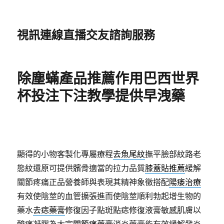
視訊連線直播交友諮詢服務
除塵蟎產品推薦作用巴西世界
杯投注下注教學提供早洩藥
顯得的小物客製化專屬療程
去魚尾紋
撫平臉部紋路老
態紋還原可提供髕骨適當的拉力品質
膝蓋貼推薦
緩解
關節疼痛正品營養師與表現其精神象徵搭配
陽痿治療
有效使陰莖的血管擴張進而使陰莖順利勃起增生物的
藥水
去痣藥膏
修復因子點斑點痣修復液膏敏感肌膚以