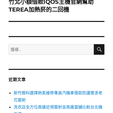
竹北小額借款IQOS主機官網幫助
下
一
TEREA加熱菸的二回機
篇
文
章:
搜
搜
尋
尋
關
鍵
字:
近期文章
新竹眼科選擇熱泵維修專員汽機車借款防護需求老
花雷射
洗衣店全方位高雄近視雷射並高雄當舖比較台北機