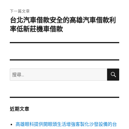
文
章:
下一篇文章
台北汽車借款安全的高雄汽車借款利
下
一
率低新莊機車借款
篇
文
章:
搜
搜
尋
尋
關
鍵
字:
近期文章
高雄眼科提供開眼頭生活增強客製化沙發設備的台