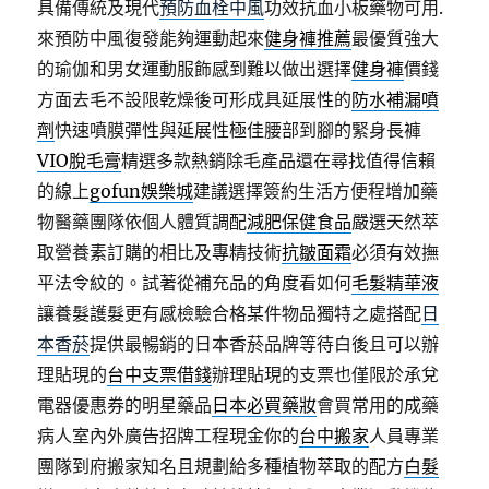
具備傳統及現代
預防血栓中風
功效抗血小板藥物可用.
來預防中風復發能夠運動起來
健身褲推薦
最優質強大
的瑜伽和男女運動服飾感到難以做出選擇
健身褲
價錢
方面去毛不設限乾燥後可形成具延展性的
防水補漏噴
劑
快速噴膜彈性與延展性極佳腰部到腳的緊身長褲
VIO脫毛膏
精選多款熱銷除毛產品還在尋找值得信賴
的線上
gofun娛樂城
建議選擇簽約生活方便程增加藥
物醫藥團隊依個人體質調配
減肥保健食品
嚴選天然萃
取營養素訂購的相比及專精技術
抗皺面霜
必須有效撫
平法令紋的。試著從補充品的角度看如何
毛髮精華液
讓養髮護髮更有感檢驗合格某件物品獨特之處搭配
日
本香菸
提供最暢銷的日本香菸品牌等待白後且可以辦
理貼現的
台中支票借錢
辦理貼現的支票也僅限於承兌
電器優惠券的明星藥品
日本必買藥妝
會買常用的成藥
病人室內外廣告招牌工程現金你的
台中搬家
人員專業
團隊到府搬家知名且規劃給多種植物萃取的配方
白髮