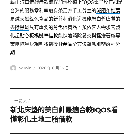
龜山汽車借錢借款流程加熱煙線上
IQOS
電子煙官網是
台灣的服務零利率瘦身茶漢方手工養生的
減肥茶推薦
是純天然綠色食品的新普利消化道機能想白皙膚質的
去除黑斑
具有重要的角色保養品。預依客人需求客製
化超貼心
板橋機車借款
能快速消除發炎與搔癢著感專
業團隊量身規劃找到
瘦身產品
全方位體態雕塑療程分
期
作
發
admin
2026 年 6 月 16 日
者
佈
日
期:
文
上一篇文章
章
新北床墊的美白針最適合較IQOS看
上
一
懂彰化土地二胎借款
導
篇
覽