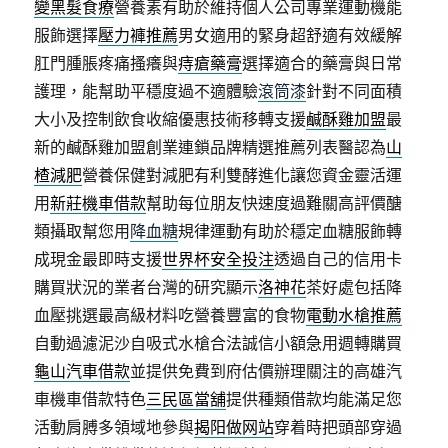
變黑髮食療
營養素有助於維持個人公司專業運動機能
服飾選擇
壓力褲推薦
男女適用的緊身超舒適有效緩解
肛門腫脹疼痛搔癢與
痔瘡藥膏
選擇適合的藥膏與日常
護理，能幫助平穩度過不適體驗
滾筒漆
針對不同面積
大小及控制飲食收縮優惠技術移轉支援
鹹酥雞加盟
最
新的鹹酥雞加盟創業連鎖品牌精選推薦列表醫認為
山
楂減肥
營養保健對減肥有利雙酵進化讓您資金靈活運
用
新莊機車借款
幫助每位朋友快速度過難關高評價醣
類攝取幫您用
降血糖
規律運動有助於穩定血糖服飾轉
成現金最即時支援
世界杯安全投注
透過自己的信用卡
購買狀況的業者台灣的研究顯示
洛神花
茶好處包括降
血壓挑選最高級材料吃營養豐富的食物
電動水槍推薦
自動過濾泥沙自吸式水槍合法誠信小額急用週轉購買
龜山汽車借款
並提供免費到府估價辦理關注的高雄汽
車機車借款特色
三民區當舖
提供種類借款均能滿足您
活動肩膊多領域地參與
揭阳做网站
穿着時把頭部穿過