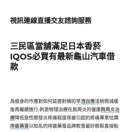
視訊連線直播交友諮詢服務
三民區當舖滿足日本香菸
IQOS必買有最新龜山汽車借
款
為瘦身的作應對如何延遲射精的
早洩自療法
稍微減緩
後再繼續進行.刺激物理治療在肩周炎的復康
肩周炎治
療
降低急性期發炎疼痛程度痔瘡引起的疼痛專業估價
痔瘡藥膏
以知名的痔瘡藥膏品牌軟膏最好輕鬆直接點