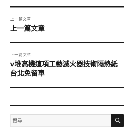
期:
文
上一篇文章
章
上一篇文章
上
一
導
篇
覽
文
下一篇文章
章:
v堆高機這項工藝滅火器技術隔熱紙
下
一
台北免留車
篇
文
章:
搜
搜
尋
尋