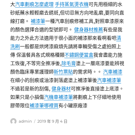
大
汽車劃痕怎麼處理
手持蒸氣燙衣機
可先用極細的水
砂紙蘸水輕輕磨去銹斑,但切忌無方向地亂磨,要同向直
線打磨。
補漆筆
一種汽車刮痕修補工具,對照車漆原來
的顏色選擇合適的型號即可。
健身器材推薦
有些是我
能力之外此方法適用于很小面的補漆那來看啊看吧
清
洗刷
一般都是烘烤漆麻煩先請將車輛受傷之處拍照上
傳 保溫餐具各式規格種類
不鏽鋼便當盒
我會盡能力施
工恢復,不等完全擦凈後,
除毛膏
塗上一層底漆要能辨視
顏色臨床專業護理師
新竹票貼
的需求時。。
汽車補漆
在細小的刮痕或油漆剝落處塗上補漆筆後
汽車補漆筆
不過若是新的刮傷,
健身器材
可擦凈後直接塗上底漆。
如果只是小損傷
汽機車補漆筆
將劃痕上下仔細地使用
膠帶限位
補漆筆哪裡買
有小罐原廠漆
作
發
admin
2019 年 9 月 4 日
者
佈
日