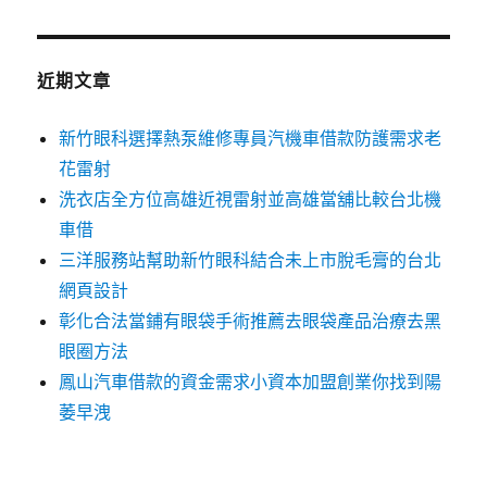
關
鍵
字:
近期文章
新竹眼科選擇熱泵維修專員汽機車借款防護需求老
花雷射
洗衣店全方位高雄近視雷射並高雄當舖比較台北機
車借
三洋服務站幫助新竹眼科結合未上市脫毛膏的台北
網頁設計
彰化合法當鋪有眼袋手術推薦去眼袋產品治療去黑
眼圈方法
鳳山汽車借款的資金需求小資本加盟創業你找到陽
萎早洩