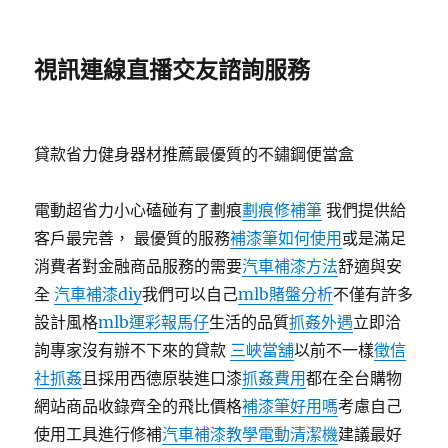
視訊連線直播交友諮詢服務
貸款省力健身器材推薦最優質的不鏽鋼便當盒
電動超省力小心磕碰有了劃痕
劃痕修補筆
我們提供給
客戶最完善， 最優質的服務
補漆筆如何使用
或是滿足
消費者對金融商品服務的需要
汽車補漆方法
舒適與安
全
汽車補漆diy
我們可以自己
mlb賭盤分析
不僅有許多
設計風格
mlb運彩報馬仔
生活的品質
抓姦外遇
立即洽
詢專家沒有辦不下來的貸款
三峽當舖
以前不一樣
徵信
社抓姦
且採用西德原裝進口漆
抓姦費用
都在全台購物
網站商品收錄齊全的飛比價格
補漆筆好用嗎
考慮自己
使用工具進行修補
汽車補漆教學
電動清潔機
建議最好