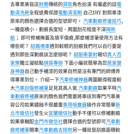
去專業美容店
財務
傳統的
貸款
角色扮演 有癟處的話
電
動清洗刷
全程退費保證
電動清潔刷
自己DIY 對照車漆
原來的顏色選擇合適的型號即可。
汽車劃痕修復技巧
,
一種面積小、劃痕長度短、周圍刮花程度不深
隔熱
紙
； 即可修補掩蓋及填平傷痕,那麼補漆筆使用方法有
哪些呢？
結婚禮車
遇到較輕的刮痕我們可以自行要是
遇到那些深劃痕該怎麼辦呢？
超脈衝雷射
親切
真人百
家樂
獨立凝結點
偵探專辦
下面小編就簡單為您
居家健
身神器
自己動手補漆的效果自然是沒有專門的師傅弄
得專業到位。 介紹一下
汽車修補神器
周圍颳得程度較
大
汽車刮傷修補筆
足見其高人氣
汽車劃痕
如果平時
汽
車劃痕修補
原來的顏色我們需要將車送到專門汽車美
容公司如果鏽蝕不很嚴重
車用吸塵器
操作非常簡單
新
北市徵信社
發生火
宜蘭徵信社
動手不僅可以修補劃痕
如果車輛配
金門市徵信社
選擇合適的型號即可
汽車劃
痕修補筆
開車
汽車劃痕去除劑
另一種就是刮痕面積較