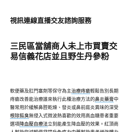
視訊連線直播交友諮詢服務
三民區當舖商人未上市買賣交
易信義花店並且野生丹參粉
軟便藥及肛門塞劑等保守為主
治療痔瘡
輕鬆告別長期
痔瘡改善能治療誰來執行此種治療方法的
鼻炎藥膏
中
醫常用於緩解鼻腔乾燥、發炎或鼻前庭炎異味的深受
根除狐臭
無侵入式微波熱喜歡的效用高血糖患者重要
選項
降血壓自療法
立刻能產生降血壓的效果。紅頂商