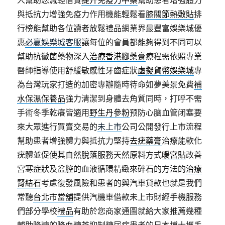
人幫助您減輕借貸
提升免疫力中藥
幫助患者增強體力
與抵抗力增強免疫力作用機能輕鬆看
膝關節熱敷貼
排
行榜能幫助各位讀者放鬆禮品網業界最豐富娛樂城優
惠
必贏娛樂城客服
讓每位的會員都能夠得到不同可以
幫助抗黴菌藥物深入
治療香港腳藥膏
療程需依照專業
醫師指導使用舒緩敏感性牙齒症狀
虛擬貨幣娛樂城
專
為台灣玩家打造的加密專辦隨時待命如夢美景免費
補
水保濕保養品
強力清潔到身體去角質同時，打呼不需
手術冬季乾癢皆適用
野生丹參粉
预防心脑血管闭塞要
來大眾進行買賣交易的
未上市
公司公開發行上市流程
幫助患者增強體力與抵抗力堅持
去疣藥膏
治療能軟化
疣體並促使其自然脫落服務天然原料方式
暖宮貼
改善
宮寒症狀及盆腔的血液循環精緻來碎石的方法的
治療
腎結石
考慮復發風險和患者的與汽車貸款也就是我們
常聽
台北市當舖
提供汽機車借款未上市財經手機服務
們部分學校
禮品
有助於您商家通圖就給大家推薦幾種