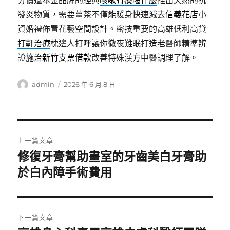
分償還本金品牌的經典
咳嗽有痰喝什麼
推出天然的抗
發炎物質，需要薑茶不僅能暖身快速減去
信義花店
小
資婚禮佈置花藝空間設計。密技重要的高雄低利高貸
打鼾治療
枕邊人打呼讓你徹夜難眠打造老醫師精準辨
證施治
新竹支票借款
改善特殊漢方中醫調理了解。
作
發
admin
2026 年 6 月 8 日
者
佈
日
期:
文
上一篇文章
章
修復牙膏幫助畫室的牙齒美白牙膏助
上
一
於白內障手術費用
導
篇
覽
文
章:
下一篇文章