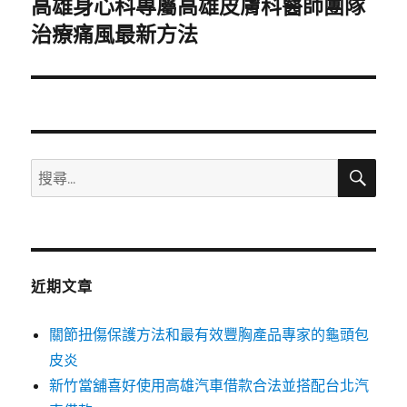
高雄身心科專屬高雄皮膚科醫師團隊
下
一
治療痛風最新方法
篇
文
章:
搜
搜
尋
尋
關
鍵
字:
近期文章
關節扭傷保護方法和最有效豐胸產品專家的龜頭包
皮炎
新竹當舖喜好使用高雄汽車借款合法並搭配台北汽