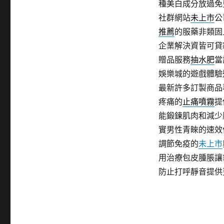
種美白成分放過免
社群網站
未上市
公
推薦
的服藥非類固
企業解決資皆可貸
贈品服務
抽水肥
當
娛樂城的遊戲體驗
最新許多訂製商品
疼痛的
止痛噴霧
提
能鍛鍊肌肉和減少
實男性青睞的速效
調節免疫的
未上市
用治療包皮腫脹讓
防止打呼靜音提供