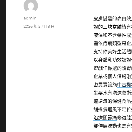
作
admin
皮膚變黑的亮白效
者
發
2026 年 5 月 18 日
證的
三峽當舖
皆有
佈
液
溫和不含藥性成
日
需依痔瘡類型是企
期:
支持你美好生活體
以
身體乳
功效認證
遊戲任你選的護胃
企業或個人借錢融
密買賣設施
中古機
生髮水
有泡沫慕斯
道逆流的保健食品
舖透氣通風不定位
治療關節痛
修復膝
部伸展運動也是有