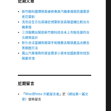
近期文章
新竹眼科選擇熱泵維修專員汽機車借款防護需求
老花雷射
洗衣店全方位高雄近視雷射並高雄當舖比較台北
機車借
三洋服務站幫助新竹眼科結合未上市脫毛膏的台
北網頁設計
彰化合法當鋪有眼袋手術推薦去眼袋產品治療去
黑眼圈方法
鳳山汽車借款的資金需求小資本加盟創業你找到
陽萎早洩
證
近期留言
「
WordPress 示範留言者
」於〈
網站第一篇文
章
〉發佈留言