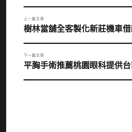
文
上一篇文章
章
樹林當舖全客製化新莊機車借
上
一
導
篇
覽
文
下一篇文章
章:
平胸手術推薦桃園眼科提供台
下
一
篇
文
章: