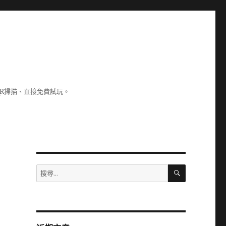
R掃描、直接免費試玩。
搜
搜
尋
尋
關
鍵
字: