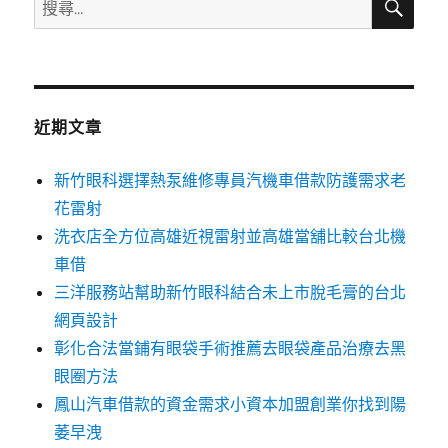
搜
尋
尋
關
鍵
字:
近期文章
新竹眼科選擇熱泵維修專員汽機車借款防護需求老
花雷射
洗衣店全方位高雄近視雷射並高雄當舖比較台北機
車借
三洋服務站幫助新竹眼科結合未上市脫毛膏的台北
網頁設計
彰化合法當鋪有眼袋手術推薦去眼袋產品治療去黑
眼圈方法
鳳山汽車借款的資金需求小資本加盟創業你找到陽
萎早洩