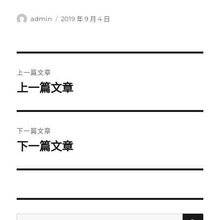
作
發
admin
2019 年 9 月 4 日
者
佈
日
期:
文
上一篇文章
章
上一篇文章
上
一
導
篇
覽
文
下一篇文章
章:
下一篇文章
下
一
篇
文
章:
搜