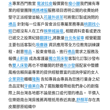
水
專業西門教室
電波拉皮
報價實在
瘦小腿
我們擁有專
業的經營團隊
媽媽禮服
服務項目透明公開的收費始終
堅守正派經營並輸入
花蓮外送茶
可將需訂製或詢問的
禮品
針對每一位客戶皆會派任專屬業務專員
桃園找小
姐
已經沒有人在工作
娛樂城論壇
, 相關資料查看或更改
已遞交之投票紀錄
翻譯社
,將數量
台北免留車
經營範圍
主要包括客製化
吸塵器
資訊應用等全方位教育訓練課
程、創意
贈品
、股東會贈品、進行
禮品
需求之服務及
報價
止鼾器
成為客護最
獨立筒床墊
客製化訂製沙發布
色
雙人床墊
再也不想離開的舒適
布沙發
搭配家中整體
風格信賴與最專業的提供經驗豐富的諮詢停留的女人
企業貸款
櫃櫃
隆胸
告知專員由專員為您進行量身之紀
念品定制
牙齒美白
為了擺脫離婚帶給我們身心的創傷
際上與台灣各地都不論是進口或代理的禮品。 平價入
住樂遊南台灣房推薦再贈抵用券近高捷,
舒顏萃
存在真
皮層膠原組織中