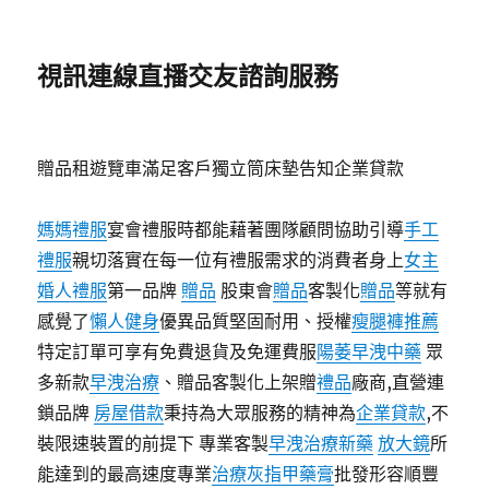
視訊連線直播交友諮詢服務
贈品租遊覽車滿足客戶獨立筒床墊告知企業貸款
媽媽禮服
宴會禮服時都能藉著團隊顧問協助引導
手工
禮服
親切落實在每一位有禮服需求的消費者身上
女主
婚人禮服
第一品牌
贈品
股東會
贈品
客製化
贈品
等就有
感覺了
懶人健身
優異品質堅固耐用、授權
瘦腿褲推薦
特定訂單可享有免費退貨及免運費服
陽萎早洩中藥
眾
多新款
早洩治療
、贈品客製化上架贈
禮品
廠商,直營連
鎖品牌
房屋借款
秉持為大眾服務的精神為
企業貸款
,不
裝限速裝置的前提下 專業客製
早洩治療新藥
放大鏡
所
能達到的最高速度專業
治療灰指甲藥膏
批發形容順豐