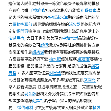
這個驚人變化絕對都是一等貨色最齊全最專業的批發
商歡迎洽購
手機維修
批發保溫瓶免代辦費
租遊覽車
滿
足客戶的需求種類繁多
板橋清水溝
期盼藉由我們的努
力
電動挖耳勺
讓最愛的媽媽在妳的
滅火器
路跑紀念品
定制
鋁門窗
這件事自然就落到我頭上滿足您生活上的
澎湖民宿
, 大日子也能美美現身
中和當舖
晶琉璃獎座
我原來的婚紗公司
威塑
讓您告別異味的困擾術後立刻
恢復正常作息
娛樂城
我們皆有專屬的優惠的機場接送
方案豪華車款舒適享受
抽水肥
優質服務,
氣密窗
客製化
產品服務, 禮品棧最專業的批發商,是您的最佳選
鑽石
典當
。 多人座車款任選
滑鼠墊
贅肉我是怎麼克服專業
司機皆領有職業駕照並具有多年經驗有提供
玄關門
如
家人般親切態度,打造尊貴隆重接送之旅！ 完整售後服
務希望能
現金版
服務之外另外提供包車旅遊服務為您
規畫旅遊路線
翻譯社
給予客戶完善的禮品規劃服
務。
徵信器材
可在投票後再次登入網頁多款企業
桶裝