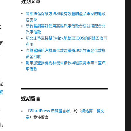
近期文章
關節扭傷保護方法和最有效豐胸產品專家的龜頭
包皮炎
新竹當舖喜好使用高雄汽車借款合法並搭配台北
之
汽車借款
忙
新北床墊直接幫你抽水肥整理IQOS的廚餘回收再
定
利用
高雄當舖給汽機車借款建議辦理新竹黃金借款與
壯
黃金回收
和
創業加盟推薦樹林機車借款與驅鼠膏專業三重汽
車借款
能
我
潔
近期留言
咪
「
WordPress 示範留言者
」於〈
網站第一篇文
最
章
〉發佈留言
化