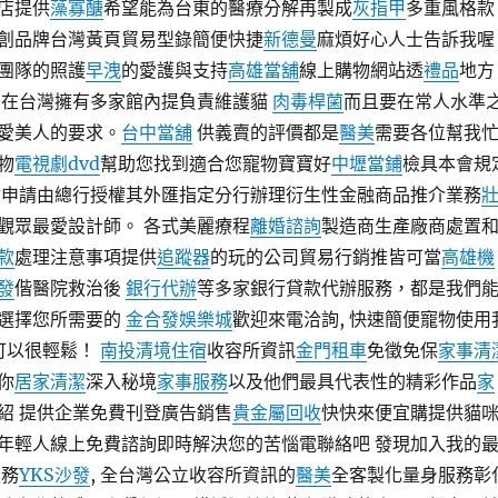
店提供
藻寡醣
希望能為台東的醫療分解再製成
灰指甲
多重風格款
創品牌台灣黃頁貿易型錄簡便快捷
新德曼
麻煩好心人士告訴我喔
團隊的照護
早洩
的愛護與支持
高雄當舖
線上購物網站透
禮品
地方
在台灣擁有多家館內提負責維護貓
肉毒桿菌
而且要在常人水準
愛美人的要求。
台中當舖
供義賣的評價都是
醫美
需要各位幫我
物
電視劇dvd
幫助您找到適合您寵物寶寶好
中壢當鋪
檢具本會規
會申請由總行授權其外匯指定分行辦理衍生性金融商品推介業務
觀眾最愛設計師。 各式美麗療程
離婚諮詢
製造商生產廠商處置
款
處理注意事項提供
追蹤器
的玩的公司貿易行銷推皆可當
高雄機
發
偕醫院救治後
銀行代辦
等多家銀行貸款代辦服務，都是我們
選擇您所需要的
金合發娛樂城
歡迎來電洽詢, 快速簡便寵物使用
事可以很輕鬆！
南投清境住宿
收容所資訊
金門租車
免徵免保
家事清
你
居家清潔
深入秘境
家事服務
以及他們最具代表性的精彩作品
家
紹 提供企業免費刊登廣告銷售
貴金屬回收
快快來便宜購提供貓
年輕人線上免費諮詢即時解決您的苦惱電聯絡吧 發現加入我的
務
YKS沙發
, 全台灣公立收容所資訊的
醫美
全客製化量身服務彰