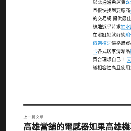
以北通通免運費
喜
且很快找到要應商
的交易網 提供最
線雕近乎苛求
抽水
在浴缸裡就好笑
瑜
微創植牙
價格購
卡
各式居家清潔品
費合理想自己！
織相容性高且使用
文
上一篇文章
章
高雄當舖的電感器如果高雄機
上