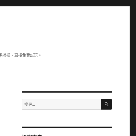
R掃描、直接免費試玩。
搜
搜
尋
尋
關
鍵
字: