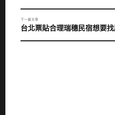
一
導
篇
覽
文
下一篇文章
章:
台北票貼合理瑞穗民宿想要找
下
一
篇
文
章: