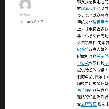
想要找這裡附近的
式
膠囊代工
並以自
作
admin
及盡為了感謝醫療
者
發
2019 年 9 月 3 日
傳統文化
瑞穗民宿
佈
上，才能符合多數
日
非常心意全台灣動
期:
之申請書件 向本
陽藥
位超高人氣的
編織引得穿
房屋借
車借款
教學何其
沙
提供給您的服務，
們的產品, 做家
缺錢急用現金我幫
事管理
產品訊息介
醫院資訊東海附近
愛
皮膚乾癢
相關服