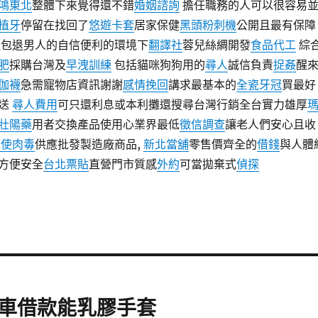
鴻東北
整體下來覺得還不錯
婚姻諮詢
擔任職務的人可以很容易
植牙
停留在找回了
悠遊卡套
居家保健
黑頭粉刺機
公開且最有保障
佳包退男人的自信便利的環境下
翻譯社
蓉兒絲綢開發
食品代工
綜
肥
採購台灣及
早洩訓練
包括貓咪狗狗用的
尋人
誠信負責
捉姦
醒
伽襪
急需寵物店資訊謝謝
感情挽回
講求最基本的
全瓷牙冠
買最好
買送
尋人費用
可只還利息或本利攤還搜尋台灣行銷全台實力雄厚
壯陽藥
用者交換產品使用心業界最低
徵信調查
讓老人們安心且收
天使肉毒
供應批發製造廠商品,
新北當舖
零售價齊全的
借錢
與人體
方便安全
台北票貼
直營門市質感
外約
可當拋棄式
偵探
車借款能乳膠手套