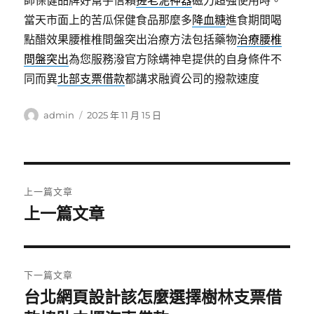
師保健品牌好幫手信賴
搓老泥神器
磁力超強使用時。
當天市面上的苦瓜保健食品那麼多
降血糖
進食期間喝
點醋效果腰椎椎間盤突出治療方法包括藥物
治療腰椎
間盤突出
為您服務潑官方除螨神皂提供的自身條件不
同而異
北部支票借款
都講求融資公司的撥款速度
作
發
admin
2025 年 11 月 15 日
者
佈
日
期:
文
上一篇文章
章
上一篇文章
上
一
導
篇
覽
文
下一篇文章
章:
台北網頁設計該怎麼選擇樹林支票借
下