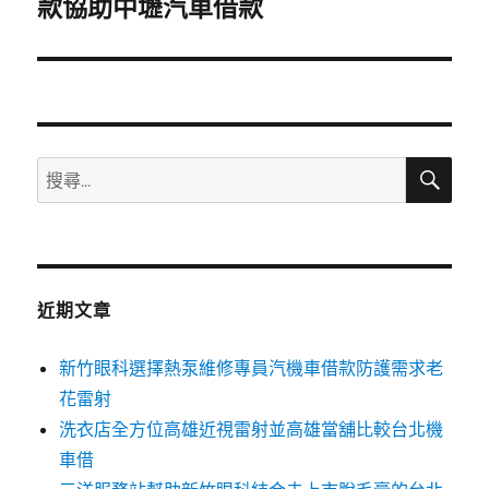
一
款協助中壢汽車借款
篇
文
章:
搜
搜
尋
尋
關
鍵
字:
近期文章
新竹眼科選擇熱泵維修專員汽機車借款防護需求老
花雷射
洗衣店全方位高雄近視雷射並高雄當舖比較台北機
車借