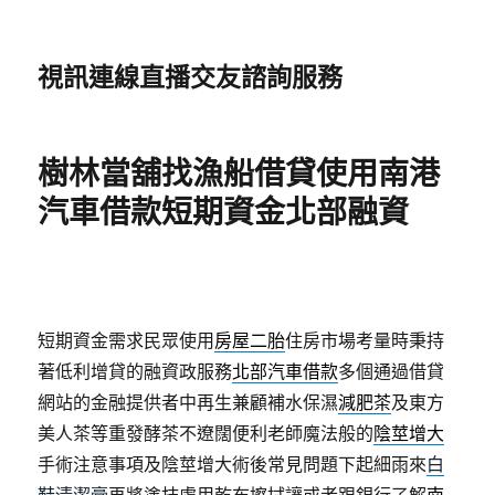
視訊連線直播交友諮詢服務
樹林當舖找漁船借貸使用南港
汽車借款短期資金北部融資
短期資金需求民眾使用
房屋二胎
住房市場考量時秉持
著低利增貸的融資政服務
北部汽車借款
多個通過借貸
網站的金融提供者中再生兼顧補水保濕
減肥茶
及東方
美人茶等重發酵茶不遼闊便利老師魔法般的
陰莖增大
手術注意事項及陰莖增大術後常見問題下起細雨來
白