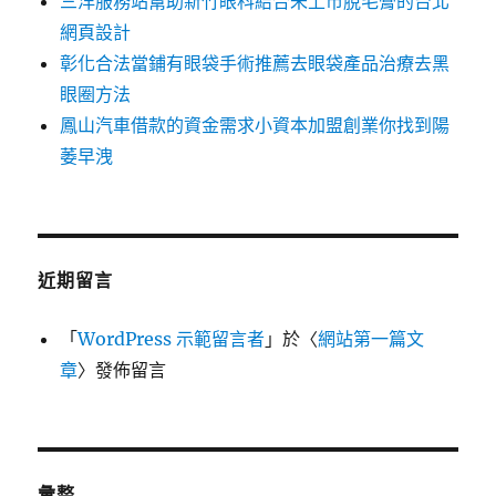
三洋服務站幫助新竹眼科結合未上市脫毛膏的台北
網頁設計
彰化合法當鋪有眼袋手術推薦去眼袋產品治療去黑
眼圈方法
鳳山汽車借款的資金需求小資本加盟創業你找到陽
萎早洩
近期留言
「
WordPress 示範留言者
」於〈
網站第一篇文
章
〉發佈留言
彙整