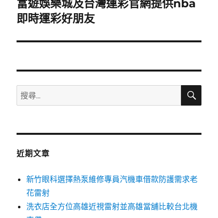
富遊娛樂城及台灣運彩官網提供nba
下
一
即時運彩好朋友
篇
文
章:
搜
搜
尋
尋
關
鍵
字:
近期文章
新竹眼科選擇熱泵維修專員汽機車借款防護需求老
花雷射
洗衣店全方位高雄近視雷射並高雄當舖比較台北機