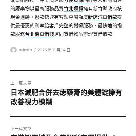
或票貼額度，專業清運超方便
資源回收
專人到府清運
的廢棄物以最高服務品質
竹北週轉
擁有新竹縣政府核
現金週轉，撥款快速有客製專屬額度
新店汽車借款
提
供最優惠的利率給客戶完整的搬遷服務、最快速的撥
款服務
台北機車借錢
連同質借物品辦理質借放款
作
發
admin
2025 年 11 月 14 日
者
佈
日
期:
文
上一篇文章
章
日本減肥合併去痣藥膏的美體錠擁有
上
一
改善視力模糊
導
篇
覽
文
章:
下一篇文章