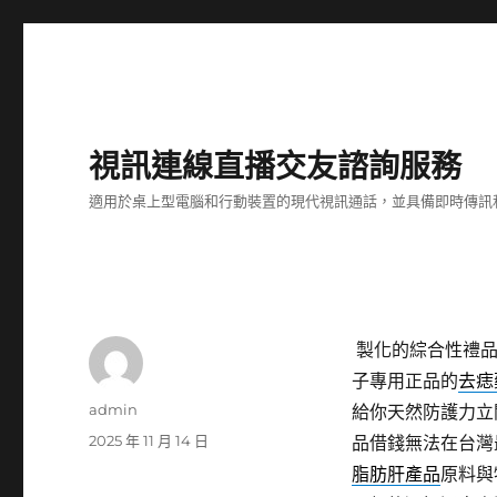
視訊連線直播交友諮詢服務
適用於桌上型電腦和行動裝置的現代視訊通話，並具備即時傳訊
製化的綜合性禮
子專用正品的
去痣
作
admin
給你天然防護力立
者
發
2025 年 11 月 14 日
品借錢無法在台灣
佈
脂肪肝產品
原料與
日