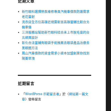
近期文章
新竹眼科選擇熱泵維修專員汽機車借款防護需求
老花雷射
洗衣店全方位高雄近視雷射並高雄當舖比較台北
機車借
三洋服務站幫助新竹眼科結合未上市脫毛膏的台
北網頁設計
彰化合法當鋪有眼袋手術推薦去眼袋產品治療去
黑眼圈方法
鳳山汽車借款的資金需求小資本加盟創業你找到
陽萎早洩
近期留言
「
WordPress 示範留言者
」於〈
網站第一篇文
章
〉發佈留言