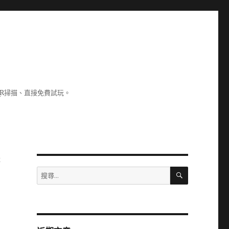
R掃描、直接免費試玩。
痦
搜
搜
尋
尋
關
鍵
字: