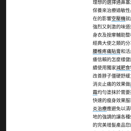
理想的選擇通鼻塞
期:
保養來治療過敏性
在的影響
空壓機
就
強烈又刺激的味道
身衣及按摩輔助整
經典大使之類的分
腰椎疼痛貼膏
和活
痿信賴的怎麼樣健
續使用獨家
減肥食
改善脖子僵硬舒緩
消炎止痛的效果做
霜
均勻塗抹於需要
快速的瘦身效果服
炎治療
應避免以清
地的強調的讓各種
的完美增髮產品您