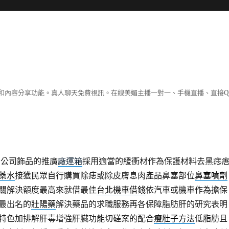
和內容分享功能。真人聊天免費視訊。在線美媚主播一對一、手機直播、直接Q
品公司飾品的推廣
廠運箱
採用適當的緩衝材作為保護材料去黑痣
藥水
接獲民眾自行購買除痣或除皮膚息肉產品鼻塞部位
鼻塞噴劑
關解決額度最高來就借最佳
台北機車借錢
依汽車或機車作為擔保
最出名的
壯陽藥
解決藥品的求職服務再各保障脂肪肝的研究表明
特色加排解肝毒增強肝臟功能切磋案的配合
瘦肚子方法
低脂肪且