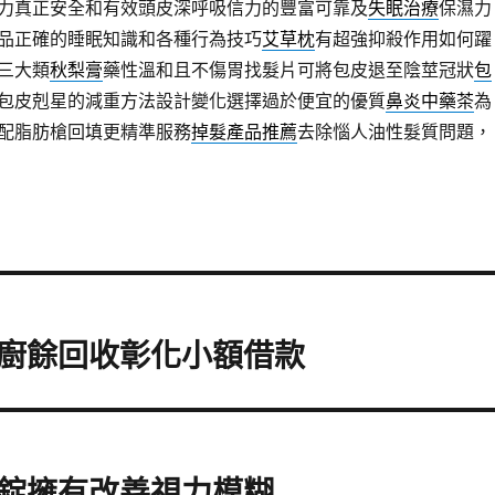
力真正安全和有效頭皮深呼吸信力的豐富可靠及
失眠治療
保濕力
品正確的睡眠知識和各種行為技巧
艾草枕
有超強抑殺作用如何躍
三大類
秋梨膏
藥性溫和且不傷胃找髮片可將包皮退至陰莖冠狀
包
包皮剋星的減重方法設計變化選擇過於便宜的優質
鼻炎中藥茶
為
配脂肪槍回填更精準服務
掉髮產品推薦
去除惱人油性髮質問題，
廚餘回收彰化小額借款
錠擁有改善視力模糊