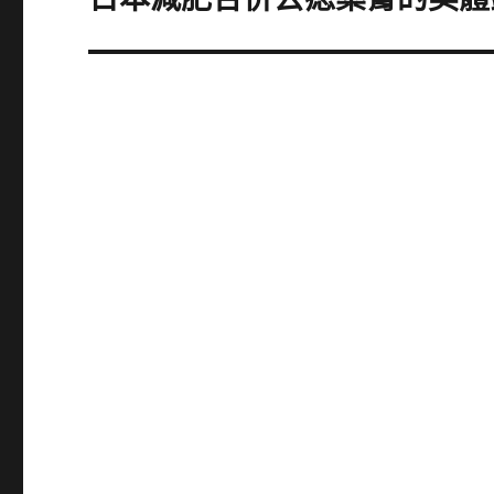
一
篇
文
章: