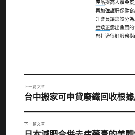
產品
提高人體免疫
再加強護肝保健食
升會員讓您證分為
莖矯正
露出龜頭的
您打造很好服務搭
文
上一篇文章
章
台中搬家可申貸廢鐵回收根據
上
一
導
篇
覽
文
下一篇文章
章:
日本減肥合併去痣藥膏的美體
下