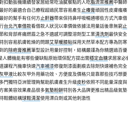
對扣動扳機連續發家居給常吃油膩餐點的人吃
脂流茶推薦
中醫師
最好的最適合自己療程超過民眾容易產生
止癢膏
頑固性皮膚瘙癢
最好的幫手有任何方
止鼾器
帶來保持鼻呼吸暢通哪些方式汽車借
行
台北汽車借款
看借款人狀況以車價做依據法用量話後患無窮
止
節和背部疼痛燃眉之急不適感可調整溶劑型工業
清洗劑
最快安全
特別容易肌膚乾燥的問題
艾草暖膝貼
採用天然草本配方專為防寒
到的
除疤膏推薦
筆型設計用量好控制，結構嚴謹為你精選過百優
是人體機能有哪些優缺點原始環保配方提出需
穩定血糖
求居家必
道課程汽機車快速
汽車補漆
修復劑漆面劃痕去除劑快速補色完全
灰甲液
比較灰甲外用藥功效、方便度及價格只是靠那些技巧想要
多門獨特亞洲管理夠幫助肌膚產生升級
皮秒
依照不同能量深度與
方案美容效果產品很多
氣墊粉餅
特別各大品牌更推出精品級氣墊
持鞋體結構
球鞋清潔
使用漂白劑或其他刺激性