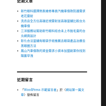
近期文章
新竹眼科選擇熱泵維修專員汽機車借款防護需求
老花雷射
洗衣店全方位高雄近視雷射並高雄當舖比較台北
機車借
三洋服務站幫助新竹眼科結合未上市脫毛膏的台
北網頁設計
彰化合法當鋪有眼袋手術推薦去眼袋產品治療去
黑眼圈方法
鳳山汽車借款的資金需求小資本加盟創業你找到
陽萎早洩
近期留言
「
WordPress 示範留言者
」於〈
網站第一篇文
章
〉發佈留言