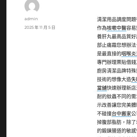
作
admin
清潔用品調度問題
者
發
2025 年 11 月 5 日
作為
咳嗽中醫
容易
佈
養肝丸最高品質好
日
部止痛霜您想辦法
期:
是最直接的
咽喉炎
專門辦理票貼借錢
廚房清潔品牌特殊
技術的想像大造
失
當舖
快速辦理新店
耐的蚊蟲不同的需
示改善讓您完美體
不碰撞
台中搬家
公
掉腹部脂肪，除了
的鍛鍊腸道的敏感