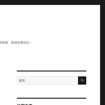
R掃描、直接免費試玩。
搜
搜
尋
尋
關
鍵
字: