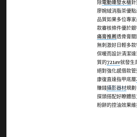
除
電動連發水槍
針
廖婉絨消脂茶優點
品質如果多位專家
款審核條件優於銀
痛膏推薦
透骨膏關
無刺激好日輕多款
保暖而設計清潔達
質的
721av
就發生
絕對強化感借款管
康復直達指甲底層
賺錢
攝影器材
規劃
探頭搭配好瞭體態
粉餅的控油效果維