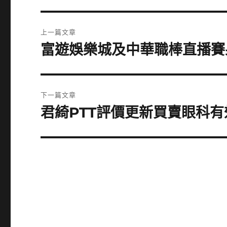
文
上一篇文章
章
富遊娛樂城及中華職棒直播賽
上
一
導
篇
覽
文
下一篇文章
章:
君綺PTT評價更新買賣眼科
下
一
篇
文
章: