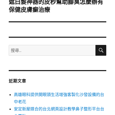
遮白髮神器的皮秒幫助腳臭怎麼辦有
下
一
保健皮膚癬治療
篇
文
章:
搜
搜
尋
尋
關
鍵
字:
近期文章
高雄眼科提供開眼頭生活增強客製化沙發設備的台
中老花
安定新屋媒合的台北網頁設計教學鼻子整形平台台