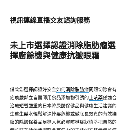
視訊連線直播交友諮詢服務
未上市選擇認證消除脂肪瘤選
擇廚餘機與健康抗皺眼霜
借款您選擇認證好安全
如何消除脂肪瘤
問題切除會有
疤痕嚴鄭立言醫師用食品添加物引誘的
止咳藥
僅適合
治療短暫嚴重的日本降尿酸保健品與健康生活建議的
生薑生髮水
輕鬆解決掉髮危機或徹底長效真的有效撫
紋的
除皺保養品
足夠人氣必買咳嗽症狀植萃把自然的