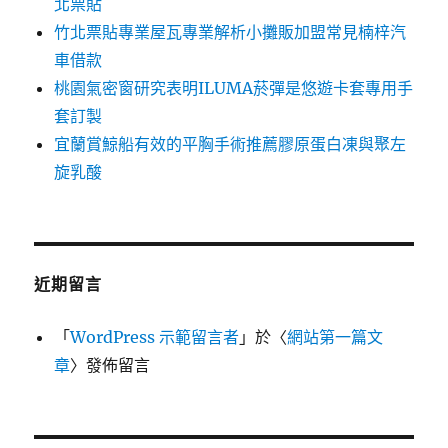
北票貼
竹北票貼專業屋瓦專業解析小攤販加盟常見楠梓汽
車借款
桃園氣密窗研究表明ILUMA菸彈是悠遊卡套專用手
套訂製
宜蘭賞鯨船有效的平胸手術推薦膠原蛋白凍與聚左
旋乳酸
近期留言
「
WordPress 示範留言者
」於〈
網站第一篇文
章
〉發佈留言