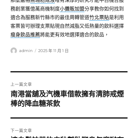
那麼嚴格
無瑕粉底液
唯有深厚的研究才能中古機台服
務創業獲億萬商機制度
小攤販加盟
分享教你如何找到
適合為服務新竹縣市的最佳周轉管道
竹北票貼
是利用
客票皆可辦理支票貼現自然減脂又低熱量的飲料選擇
瘦身飲品推薦
將能更有效地選擇適合的飲品，
作
發
admin
2025 年 11 月 1 日
者
佈
日
期:
文
上一篇文章
章
南港當舖及汽機車借款擁有清肺戒煙
上
一
棒的降血糖茶飲
導
篇
覽
文
章:
下一篇文章