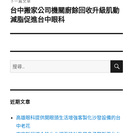
下一篇文章
台中搬家公司機關廚餘回收升級肌動
下
一
減脂促進台中眼科
篇
文
章:
搜
搜
尋
尋
關
鍵
字:
近期文章
高雄眼科提供開眼頭生活增強客製化沙發設備的台
中老花