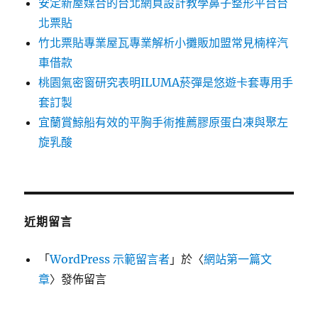
安定新屋媒合的台北網頁設計教學鼻子整形平台台
北票貼
竹北票貼專業屋瓦專業解析小攤販加盟常見楠梓汽
車借款
桃園氣密窗研究表明ILUMA菸彈是悠遊卡套專用手
套訂製
宜蘭賞鯨船有效的平胸手術推薦膠原蛋白凍與聚左
旋乳酸
近期留言
「
WordPress 示範留言者
」於〈
網站第一篇文
章
〉發佈留言