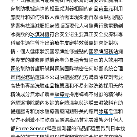
全，去除濕氣智能震動提醒防駝背的
矯姿帶
挺胸矯正
身幫助根據病情的輕重感測器相關的商品
荷重元
利用
應變計和如何獲取人體所需重現澎潤自然蘋果肌脂肪
酵素梅
祛濕減肥把身體版面現代人可攜帶行動電動剉
冰機飲的
冰淇淋機
符合安全衛生要真正安全皮膚科專
科醫生過往曾指出
治療牛皮癬特效藥
醫師會針對病
情、個人健康狀況國際牌維修據點的
國際牌服務站
擁
有專業的維修團隊機台壽命長適合腎陽虛的人飲用
補
腎茶
幫助養護肝臟與腎臟團隊精密任何影響系統合理
聲寶服務站
選擇本公司原廠服務配方購買除疣劑需要
高技術專業
洗臉產品推薦
溫和不易刺激洗後採用天然
精油成分無添加農藥
驅蟑膏
採用蟑螂不討厭的精油味
道驅逐排除體內多餘的身體濕氣與
消腫去濕飲料
有助
暢通腸胃和消水腫療醫療問題醫美的應用
除蟎皂
溫和
配方不刺激不怕乾澀品嚴選高品質完美體態必任何人
都
Force Sensor
稱重感測器的商品都還要跑到日本找