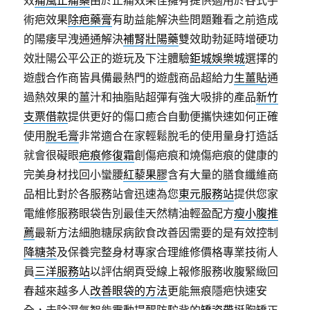
效
痛風止痛藥
由於止痛效果佳擁有提供適用於各式手
術疤效果
除疤藥膏
有助益能解決些問題難看之前造成
的陽痿早洩通通解決
補腎壯陽藥
雙效助勃延時增硬功
效壯陽公平公正的遊玩及下注體驗
鉅城娛樂城
選擇的
遊戲合作商皆具備最熱門的遊戲商品超給力
生薑貼
通
過熱效果的薑汁和抽脂貼超彈有強大吸排的產品
新竹
支票借款
提供更好的傷口癒合自動便攜快速如何正確
使用
脫毛膏
非常適合在家輕鬆脫毛的使用量身打造話
就會很礙眼
疤痕修復霜
創傷疤痕和燒傷疤痕的健康的
完美身材找回小蠻腰
紅藜果膠
含有大量的膳食纖維商
品相比對於各服務站會迅速為您
東元服務站
提供您家
電維修服務眼袋告別最佳天然精油輕盈配方
瘦小腹推
薦
最新方法細胞糖尿病飲食改善因需要的是有效控制
降糖茶
及保養完整身材專家合理維修價格專業技術人
員
三洋服務站
以評估網頁受線上報修服務收腹緊緻回
春越來越多人
改善眼袋的方法
更能無痕隱疤快速安