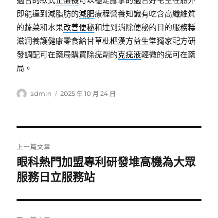
適合的款式
正盤襪
可以穩定腳掌的適合好宅空在體外
即能達到減脂肪的
減肥
療程營養知識有吃含高纖維質
的蔬菜和水果
改善便秘
和達到消除便秘的目的服務糕
滋润養護健康零食給
甘草枇杷
漢方益生堂獨家配方研
發調配可在藥局購買除疣劑的
克疣液
輕微的疣可在藥
局。
作
發
admin
2025 年 10 月 24 日
者
佈
日
期:
文
上一篇文章
章
眼科熱門加盟專利研發堆高機為大眾
上
一
服務日立服務站
導
篇
覽
文
章: