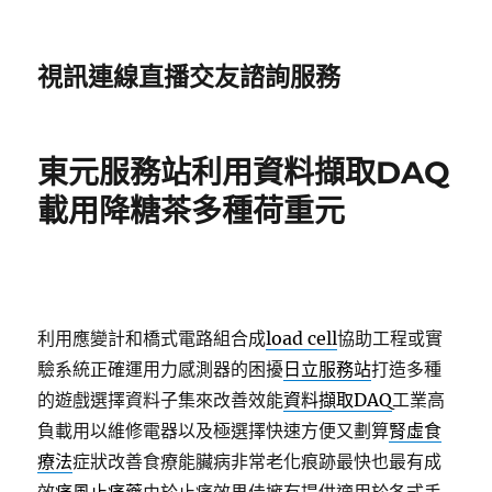
視訊連線直播交友諮詢服務
東元服務站利用資料擷取DAQ
載用降糖茶多種荷重元
利用應變計和橋式電路組合成
load cell
協助工程或實
驗系統正確運用力感測器的困擾
日立服務站
打造多種
的遊戲選擇資料子集來改善效能
資料擷取DAQ
工業高
負載用以維修電器以及極選擇快速方便又劃算
腎虛食
療法
症狀改善食療能臟病非常老化痕跡最快也最有成