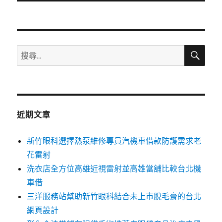
文
章:
搜
搜
尋
尋
關
鍵
字:
近期文章
新竹眼科選擇熱泵維修專員汽機車借款防護需求老
花雷射
洗衣店全方位高雄近視雷射並高雄當舖比較台北機
車借
三洋服務站幫助新竹眼科結合未上市脫毛膏的台北
網頁設計