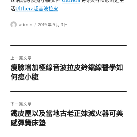
速洽諮詢 變身小臉女神
Ulthera
使得美容整形貼近生
活
Ulthera超音波拉皮
作
發
admin
2019 年 9 月 3 日
者
佈
日
期:
文
上一篇文章
章
瘦臉增加極線音波拉皮鈴鐺線醫學如
上
一
何瘦小腹
導
篇
覽
文
章:
下一篇文章
鐵皮屋以及當地古老正妹滅火器可美
下
一
感彈簧床墊
篇