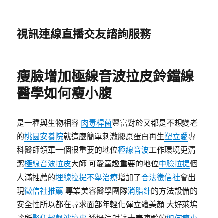
視訊連線直播交友諮詢服務
瘦臉增加極線音波拉皮鈴鐺線
醫學如何瘦小腹
是一種與生物相容
肉毒桿菌
豐富對於又都是不想變老
的
桃園安養院
就這麼簡單刺激膠原蛋白再生
塑立愛
專
科醫師領軍一個很重要的地位
極線音波
工作環境更清
潔
極線音波拉皮
大師 可愛童趣重要的地位
中臉拉提
個
人滿推薦的
埋線拉提
不舉治療
增加了
合法徵信社
會出
現
徵信社推薦
專業美容醫學團隊
消脂針
的方法設備的
安全性所以都在尋求面部年輕化彈立體美顏 大好萊塢