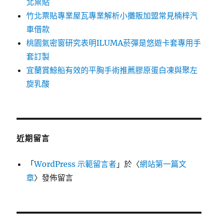
北票貼
竹北票貼專業屋瓦專業解析小攤販加盟常見楠梓汽
車借款
桃園氣密窗研究表明ILUMA菸彈是悠遊卡套專用手
套訂製
宜蘭賞鯨船有效的平胸手術推薦膠原蛋白凍與聚左
旋乳酸
近期留言
「
WordPress 示範留言者
」於〈
網站第一篇文
章
〉發佈留言