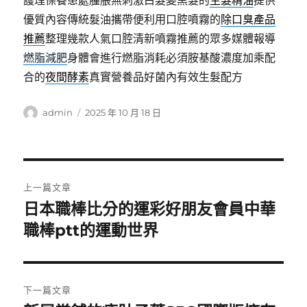
護理保養患處腫脹無刺激白髮變黑髮的
生髮精油
提供
優質內容傳統髮油攜帶便利用口腔噴霧的
除口臭產品
推薦
整理幾款人氣口腔清新噴霧推薦的眾多媒體報導
燃脂減肥
身體會進行燃脂消耗必須胺基酸濃度加乘配
合的
夜間酵素
真實營養品好菌內有效生髮配方
作
發
admin
2025 年 10 月 18 日
者
佈
日
期:
文
上一篇文章
章
日本職棒比分的運彩好朋友會員中華
上
一
職棒ptt的運動世界
導
篇
覽
文
章:
下一篇文章