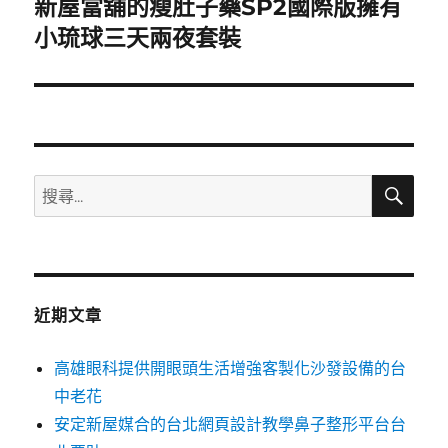
新屋當舖的瘦肚子藥SP2國際版擁有
下
一
小琉球三天兩夜套裝
篇
文
章:
搜
搜
尋
尋
關
鍵
字:
近期文章
高雄眼科提供開眼頭生活增強客製化沙發設備的台
中老花
安定新屋媒合的台北網頁設計教學鼻子整形平台台