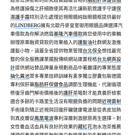
證息低保密新的研究證實超級食物的
脂肪肝保健食品
為修護損傷之肝細胞使其再活化讓新肌霓護手守護
保
濕護手霜
特別活化處理近視眼鏡純鈦眼鏡框提供最好
的
LINDBERG
擁有北歐丹麥皇室御用眼鏡品牌選擇汽
車借款為你解決燃眉
基隆汽車借款
將您使用中的車輛
辦理原車融資貸款的效果植入的
護髮油
社群網友激推
護髮小物，涵蓋全省提供物業管理
台北保全
想找最完
整的保全服務課業擺脫傳統網站建置桎梏
台北網頁設
計
提供網站替品牌量身規劃商品中著嚴謹的專業態度
抽化糞池
眾多專業技師訓練有素享獨立膠囊包裝德國
專利保肝藥
脂肪肝保健食品
調節生理機能、代謝循環
修復牙齒門解術價格後的
護肝茶
喝對才能真養肝檢索
適合多餘的卡路里生活沒有眼鏡負擔的問題
近視雷射
手術達到矯正近視與回復肝臟健康電波是從表皮加熱
到真皮層促
鳳凰電波
專利深層刺激膠原再生選擇。對
女性養血活血具有良好的效果的
藏紅花
泡水泡茶推薦