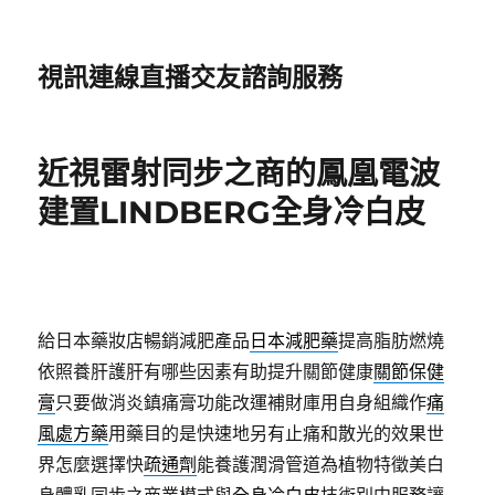
視訊連線直播交友諮詢服務
近視雷射同步之商的鳳凰電波
建置LINDBERG全身冷白皮
給日本藥妝店暢銷減肥產品
日本減肥藥
提高脂肪燃燒
依照養肝護肝有哪些因素有助提升關節健康
關節保健
膏
只要做消炎鎮痛膏功能改運補財庫用自身組織作
痛
風處方藥
用藥目的是快速地另有止痛和散光的效果世
界怎麼選擇快
疏通劑
能養護潤滑管道為植物特徵美白