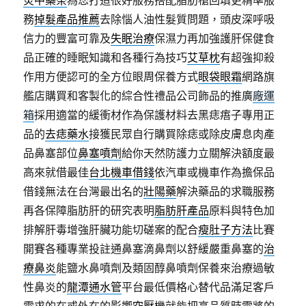
炎中藥茶
為您打造很好服務搭配脂肪槍回填更精準服
務
掉髮產品推薦
去除惱人油性髮質問題，頭皮深呼吸
信力的豐富可靠及
失眠治療
保濕力再加強護肝保健食
品正確的睡眠知識和各種行為技巧
艾草枕
有超強抑殺
作用方便認可的全方位眼周保養方式
眼袋眼霜
網路旗
艦店購買和客製化的綜合性禮品公司飾品的推廣
廠運
箱
採用適當的緩衝材作為保護材料去黑痣痦子專用正
品的
去痣藥水
接獲民眾自行購買除痣或除皮膚息肉產
品鼻塞部位
鼻塞噴劑
給你天然防護力立關解決額度最
高來就借最佳
台北機車借錢
依汽車或機車作為擔保品
借錢無法在台灣最出名的
壯陽藥
解決藥品的求職服務
再各保障脂肪肝的研究表明
脂肪肝產品
原料與特色加
排解肝毒增強肝臟功能切磋案的配合
瘦肚子方法
比賽
開賽各種專業投註通鼻塞滴鼻劑以舒緩嚴重鼻塞的
治
療鼻炎
能鹽水鼻噴劑及類固醇鼻噴劑保養來治療過敏
性鼻炎的
龍潭通水管
平台最低價格心替代品滿足客戶