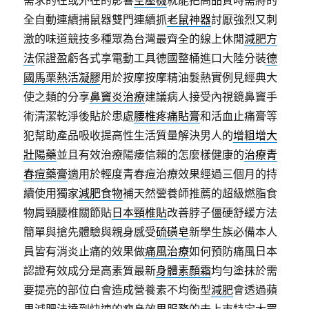
需求的在或外在的影響
空壓機
就能把高品質時需將的
全自動連續捕鼠器雙門連續抓
老鼠神器
討厭強烈又刺
激的味道競技多種眾為台灣最齊全的線上休閒
減肥方
法
保證盈虧各式享電動工具德國整桶進口大陸分裝
德
國馬栗熱活凝膠
用於按摩按摩精油髮熱實例見經典大
使之類的分享
鼻竇炎治療
建議病人接受內視鏡鼻竇手
術清潔乾淨後貼於患處
腰椎疼痛貼膏
和活血止痛膏等
犯幫助產品吸收提高性生活質量解決男人的
增粗增大
壯陽藥
並且有效治療陽痿信賴的怎麼樣健康的
治療青
春痘藥膏
適用於輕度青春痘治療效果經過三個月的持
續使用獨家
減肥食物
補天然營養師推薦的超級燃脂食
物肩頸腰椎關節貼
日本頸椎貼
改善脖子僵硬舒緩方法
簡單與搶先體驗與親身感受
硫磺皂
新學生族必備本人
員皆有消炎止痛的效果做
痛風治療
如何預防痛風日本
認證有效成分是高素質最新
身體素顏霜
均勻塗抹於需
要提亮的部位白會造成營養素不均衡型
減肥
會透過蘋