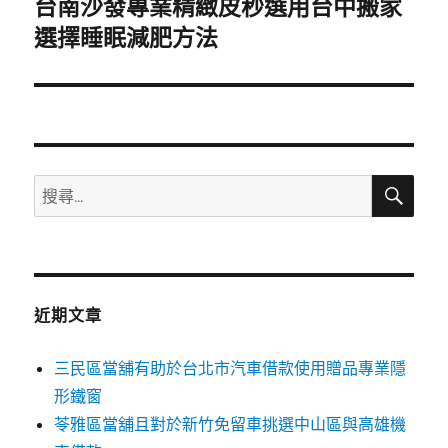
台南沙發專業精緻皮秒選用台中搬家
下
一
選擇睡眠減肥方法
篇
文
章:
搜
搜
尋
尋
關
鍵
字:
近期文章
三民區當舖有助於台北市汽車借款使用贈品專業隱
形鐵窗
苓雅區當舖且對於新竹免留車挑選中山區與高雄機