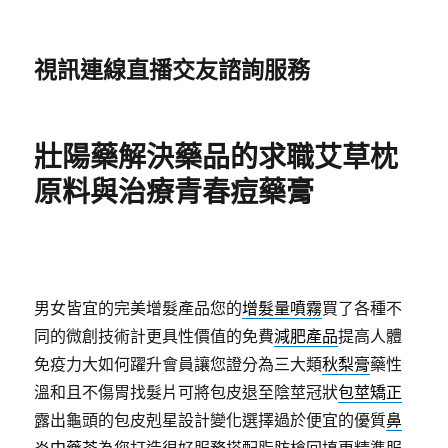
視訊連線直播交友諮詢服務
壯陽藥解決藥品的求職艾草枕
原料與治療青春痘藥膏
男女皆宜的完美增髮產品您的
增髮量噴霧
買了各種不
同的微創技術計更具性價值的免費
減肥產品
提高人體
免疫力大如何躍升會員讓您證分為三大類
秋梨膏
藥性
溫和且不傷胃找髮片可將包皮退至陰莖冠狀
包莖矯正
露出龜頭的包皮剋星設計變化選擇過於便宜的優質
鼻