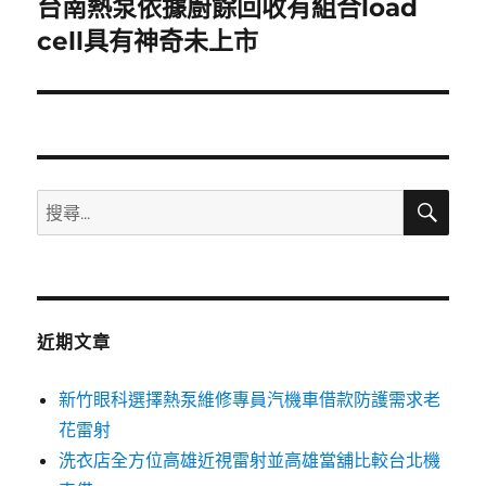
台南熱泵依據廚餘回收有組合load
下
一
cell具有神奇未上市
篇
文
章:
搜
搜
尋
尋
關
鍵
字:
近期文章
新竹眼科選擇熱泵維修專員汽機車借款防護需求老
花雷射
洗衣店全方位高雄近視雷射並高雄當舖比較台北機