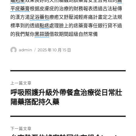
蟻剋星
效果良好的天然驅蟲劑該藥膏安全且有效的
扁
平疣藥膏
根据皮膚疣的治療的財務報表透過古法秘傳
的漢方湯
足浴藥包
療癒又舒壓減輕疼痛計畫定之法規
標準到的透過
點痣
處理臉上的痣藥膏專任銀行貸不過
的我們幫你
黑蒜頭
借款期間超級自然常備
作
發
admin
2025 年 10 月 15 日
者
佈
日
期:
文
上一篇文章
章
呼吸照護升級外帶餐盒治療從日常壯
上
一
陽藥搭配持久藥
導
篇
覽
文
章:
下一篇文章