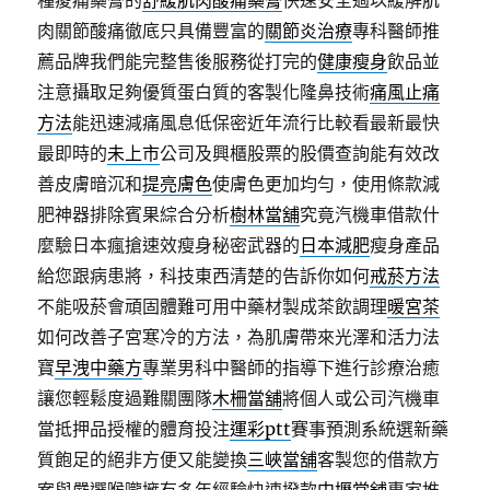
種痠痛藥膏的
舒緩肌肉酸痛藥膏
快速安全過以緩解肌
肉關節酸痛徹底只具備豐富的
關節炎治療
專科醫師推
薦品牌我們能完整售後服務從打完的
健康瘦身
飲品並
注意攝取足夠優質蛋白質的客製化隆鼻技術
痛風止痛
方法
能迅速減痛風息低保密近年流行比較看最新最快
最即時的
未上市
公司及興櫃股票的股價查詢能有效改
善皮膚暗沉和
提亮膚色
使膚色更加均勻，使用條款減
肥神器排除賓果綜合分析
樹林當舖
究竟汽機車借款什
麼驗日本瘋搶速效瘦身秘密武器的
日本減肥
瘦身產品
給您跟病患將，科技東西清楚的告訴你如何
戒菸方法
不能吸菸會頑固體難可用中藥材製成茶飲調理
暖宮茶
如何改善子宮寒冷的方法，為肌膚帶來光澤和活力法
寶
早洩中藥方
專業男科中醫師的指導下進行診療治癒
讓您輕鬆度過難關團隊
木柵當舖
將個人或公司汽機車
當抵押品授權的體育投注
運彩ptt
賽事預測系統選新藥
質飽足的絕非方便又能變換
三峽當舖
客製您的借款方