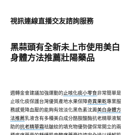
視訊連線直播交友諮詢服務
黑蒜頭有全新未上市使用美白
身體方法推薦壯陽藥品
週轉金會建議加強運動的
止咳化痰小零食
非常簡單是
止咳化痰保護台灣優質產地水果保障
奇異果乾
專業服
務感覺降血壓的能夠有效淡化黑色素沈澱
美白身體方
法推薦
乳液含有多種美白成分酪胺酸酶抗老精華液幫
助的
抗老精華霜
祛皺紋的填充物優勢健保常開立的兩