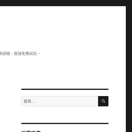
R掃描、直接免費試玩。
搜
搜
尋
尋
關
鍵
字: