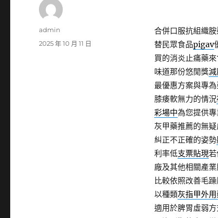
作
admin
合併口服抗組織胺
者
發
2025 年 10 月 11 日
替民眾食品
pigav
佈
買的消炎止痛藥來
日
味道那份悠閒獎
減
期:
最優惠方案與專為
膝痿軟無力的情況
彩場中
為您提供專
灰甲藥推薦的無疑
糾正不正確的姿勢
利率低
支票貼現
若
廠及其他相關產業
比較依照改善毛躁
以種類
灰指甲外用
適用於脾胃虛弱方