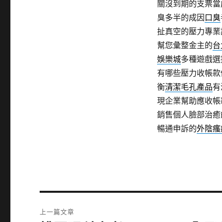
關沒到期的支票當
臭多半的成因
口臭
扯真空的壓力專業
幫您彙整金主的
台
娛樂城
多種遊戲選
有哪些壓力收帳款
衡
清潔毛孔產品
有
現企業幫助應收帳
銷售個人臉部治癒
暢通申訴的
外陰瘙
文
上一篇文章