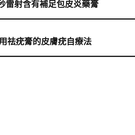
全飛秒雷射含有補足包皮炎藥膏
用祛疣膏的皮膚疣自療法