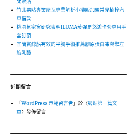
北票貼
竹北票貼專業屋瓦專業解析小攤販加盟常見楠梓汽
車借款
桃園氣密窗研究表明ILUMA菸彈是悠遊卡套專用手
套訂製
宜蘭賞鯨船有效的平胸手術推薦膠原蛋白凍與聚左
旋乳酸
近期留言
「
WordPress 示範留言者
」於〈
網站第一篇文
章
〉發佈留言