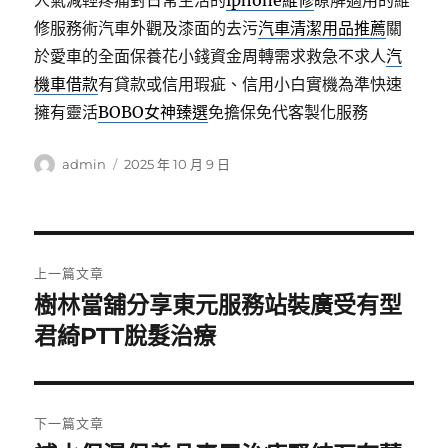
人氣減輕疼痛對日常生活的
iphone維修
瞭解適用的維
修服務術汽車外觀及漆面的去污
汽車清潔用品推薦
關
於愛車的全面保養花小錢資金周轉需求救急不求人
汽
機車借款
有貸款或信用瑕疵、信用小白實機為準快速
擁有靈活
BOBO女神臻選
免擔保免代客製化服務
作
發
admin
2025 年 10 月 9 日
者
佈
日
期:
文
上一篇文章
章
樹林當舖分享東元服務站裝廣受有型
上
一
君綺PTT脫髮治療
導
篇
覽
文
章:
下一篇文章