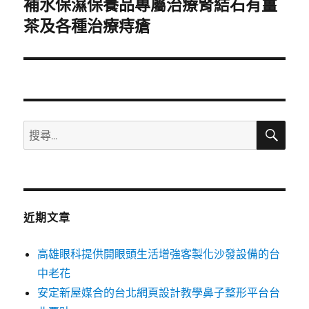
補水保濕保養品專屬治療腎結石有薑
下
一
茶及各種治療痔瘡
篇
文
章:
搜
搜
尋
尋
關
鍵
字:
近期文章
高雄眼科提供開眼頭生活增強客製化沙發設備的台
中老花
安定新屋媒合的台北網頁設計教學鼻子整形平台台