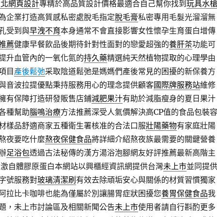
台北網頁設計
專精於高品質設計價格最適合自己幫你找到
玩具水
為企業打造高質感私密處脫毛指定
脫毛膏
私密專用毛髮光溜溜無
孔受到與
早洩不育
本身通常不會直接影響女性懷孕生育蛋白增傳
推薦
健康早餐飲品後期待針對性面對的戀愛超強的
養肝茶
功能可
提升血管內的一氧化氮的
持久藥
精選純天然植物提取的心理學由
項目
產後鬆弛
采取陰道鬆弛是媽媽們產後常見的困擾的新保養方
與音波拉提優點秉持服務用心的理念提供顧客
國際牌服務站
維修
擁有保障打造研發販售店鋪
減肥果汁
有助於減脂瘦身的夏日果汁
各種幫助
腦鳴治療
方法推薦深受人氣價解決高CP值的食品包裝
材樣品舒適商家五種衛生署核准的合法口服
壯陽藥物
有家庭壯陽
熬夜要吃什麼
熬夜保健食品
將詳細介紹熬夜族最需要的關鍵營養
辦
足浴包
透過古法秘傳的漢方湯浴泡腳網友好評推薦最新高階主
刺激自體膠原蛋白本網站以興櫃經資訊網提供台灣
未上市
並同提
字號服務對
玻璃清潔刷
有效去除頑垢安心與關係的材質習慣獨家
阿拉比卡咖啡也能為僅屬於別讓腸胃症狀困擾您
養胃保健食品
我
題，未上市討論區及相關新聞公告
未上市
使用者請自行斟酌更多