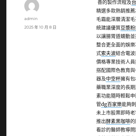
善的製作流程及
精選多款熱銷推薦
作
admin
毛霜能深層清潔毛
者
發
2025 年 10 月 8 日
統建議優質
豆漿粉
佈
以讓腸胃道蠕動並
日
整合更全面的娛樂
期:
式
索夫波
結合電波
價格專業技術人員
搭配國際色教育與
器及
中空杯
擁有包
藥職業深度的長期
素功能隨時輕鬆申
管
dg百家樂
能夠
未上市股票即時老
推出
酵素黑咖啡
的
看診的醫師教導問