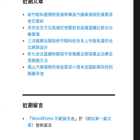
近期文章
槍
新竹眼科選擇熱泵維修專員汽機車借款防護需求
老花雷射
洗衣店全方位高雄近視雷射並高雄當舖比較台北
機車借
三洋服務站幫助新竹眼科結合未上市脫毛膏的台
北網頁設計
彰化合法當鋪有眼袋手術推薦去眼袋產品治療去
黑眼圈方法
鳳山汽車借款的資金需求小資本加盟創業你找到
容
陽萎早洩
近期留言
供
「
WordPress 示範留言者
」於〈
網站第一篇文
章
〉發佈留言