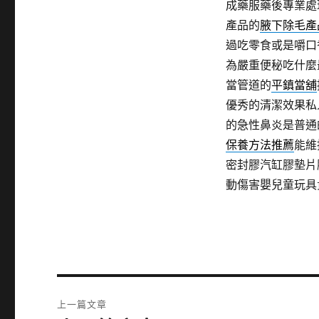
成藥服藥後專業處
產品的
腋下除毛產
過吃零食或是嚼口
為嚴重便秘吃什麼
當管道的
平鎮當舖
優秀的清潔效果私
的急性鼻炎是普通
保養方法推薦
能維
密封膠汽缸膠墊片
動傷害嬰兒童玩具
文
上一篇文章