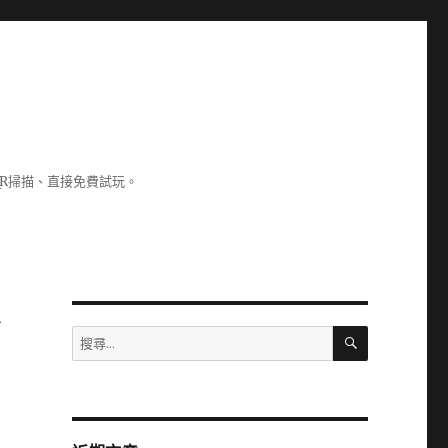
R掃描、直接免費試玩。
台
搜
搜
尋
尋
關
鍵
字: