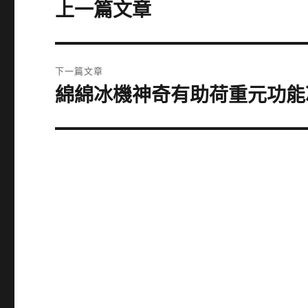
章
上一篇文章
上
一
導
篇
覽
文
下一篇文章
章:
綿綿冰機神奇有助荷重元功能
下
一
篇
文
章: