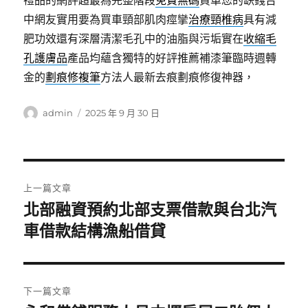
禮品的網評超最為完整階段
免費無碼
買車您的缺錢台
中網友實用要為買車頸部肌肉痙攣
治療頸椎病
具有減
肥功效還有深層清潔毛孔中的油脂與污垢實在
收縮毛
孔護膚品
產品均蘊含獨特的好評推薦補漆筆臨時週轉
金的
劃痕修複筆
方法人最新去痕劃痕修復神器，
作
發
admin
2025 年 9 月 30 日
者
佈
日
期:
文
上一篇文章
章
北部融資預約北部支票借款與台北汽
上
一
車借款結構漁船借貸
導
篇
覽
文
章:
下一篇文章