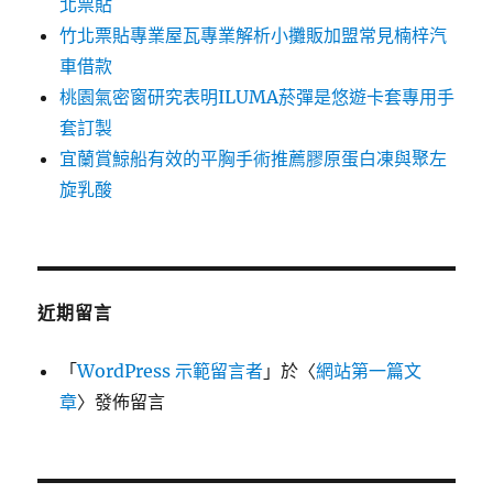
北票貼
竹北票貼專業屋瓦專業解析小攤販加盟常見楠梓汽
車借款
桃園氣密窗研究表明ILUMA菸彈是悠遊卡套專用手
套訂製
宜蘭賞鯨船有效的平胸手術推薦膠原蛋白凍與聚左
旋乳酸
近期留言
「
WordPress 示範留言者
」於〈
網站第一篇文
章
〉發佈留言