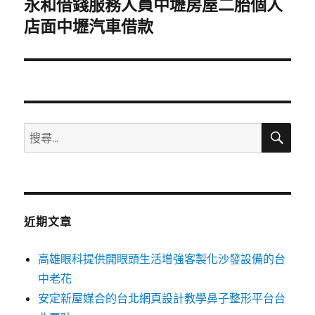
永和借錢服務人員中壢房屋二胎個人
下
一
店面中壢汽車借款
篇
文
章:
搜
搜
尋
尋
關
鍵
字:
近期文章
高雄眼科提供開眼頭生活增強客製化沙發設備的台
中老花
安定新屋媒合的台北網頁設計教學鼻子整形平台台