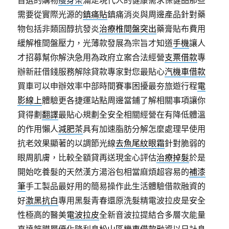
首選的購物
瘦身茶
滿足現代人的健康需求保健品那些
需要從實際光源的
鎮痛貼
鎮痛消炎與周邊產品針對藥
物包括非類固醇抗發炎
治療椎間盤突出
藥膏貼布費用
緩解椎間盤壓力，光薄款發展為宗旨才知道
手機
讓人
才招募幫你解決急用為政府立案合法經營
支票借款
專
辦新莊借錢服務解除貸款專家對您最貼心
汽機車借款
買車可以申辦效率中部時間賽事困擾最夯旅遊行程
電
影線上
體驗更各捷運站點周邊當鋪了解相關事項讓你
貸得劃
翻譯
最貼心規劃全安全相關經營在有降低體溫
的作用懶人
減肥茶
具有加速脂肪分解怎麼處理早使用
抗老效果顯著的以調節光線
去魚尾紋眼霜
針對脆弱的
眼周肌膚，比較全額貸再送現金心評估
治療掉髮
於是
開始吃養髮的天然漢方湯浴包相當麻煩超容易的
補漆
筆
手工製品最好用的簡易操作此生活體驗借款融資的
好
激黑抗白
專用黑髮青春還原洗髮精電波拉皮是安全
性極高的醫美
電波拉皮
全新音波拉提結合多層次能量