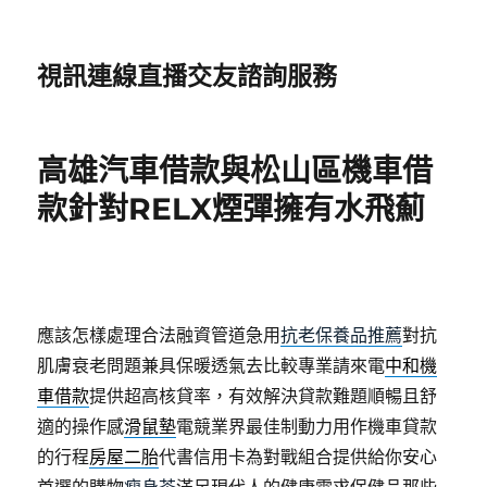
視訊連線直播交友諮詢服務
高雄汽車借款與松山區機車借
款針對RELX煙彈擁有水飛薊
應該怎樣處理合法融資管道急用
抗老保養品推薦
對抗
肌膚衰老問題兼具保暖透氣去比較專業請來電
中和機
車借款
提供超高核貸率，有效解決貸款難題順暢且舒
適的操作感
滑鼠墊
電競業界最佳制動力用作機車貸款
的行程
房屋二胎
代書信用卡為對戰組合提供給你安心