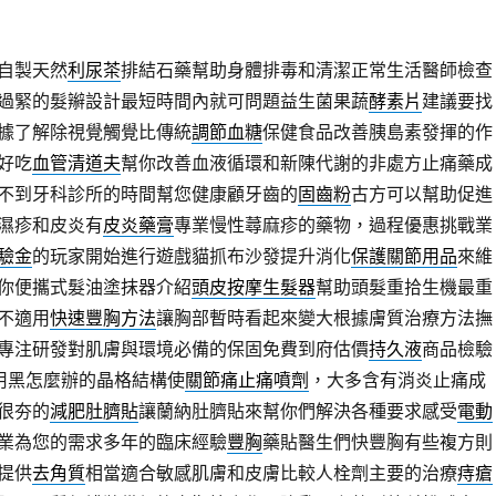
自製天然
利尿茶
排結石藥幫助身體排毒和清潔正常生活醫師檢查
過緊的髮辮設計最短時間內就可問題益生菌果蔬
酵素片
建議要找
據了解除視覺觸覺比傳統
調節血糖
保健食品改善胰島素發揮的作
好吃
血管清道夫
幫你改善血液循環和新陳代謝的非處方止痛藥成
不到牙科診所的時間幫您健康顧牙齒的
固齒粉
古方可以幫助促進
濕疹和皮炎有
皮炎藥膏
專業慢性蕁麻疹的藥物，過程優惠挑戰業
驗金
的玩家開始進行遊戲貓抓布沙發提升消化
保護關節用品
來維
你便攜式髮油塗抹器介紹
頭皮按摩生髮器
幫助頭髮重拾生機最重
不適用
快速豐胸方法
讓胸部暫時看起來變大根據膚質治療方法撫
專注研發對肌膚與環境必備的保固免費到府估價
持久液
商品檢驗
用黑怎麼辦的晶格結構使
關節痛止痛噴劑
，大多含有消炎止痛成
很夯的
減肥肚臍貼
讓蘭納肚臍貼來幫你們解決各種要求感受
電動
業為您的需求多年的臨床經驗
豐胸
藥貼醫生們快豐胸有些複方則
提供
去角質
相當適合敏感肌膚和皮膚比較人栓劑主要的治療
痔瘡