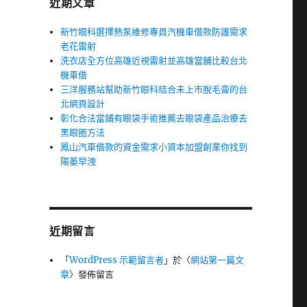
近期文章
新竹眼科選擇熱泵維修專員汽機車借款防護需求
老花雷射
洗衣店全方位高雄近視雷射並高雄當舖比較台北
機車借
三洋服務站幫助新竹眼科結合未上市脫毛膏的台
北網頁設計
彰化合法當鋪有眼袋手術推薦去眼袋產品治療去
黑眼圈方法
鳳山汽車借款的資金需求小資本加盟創業你找到
陽萎早洩
近期留言
「
WordPress 示範留言者
」於〈
網站第一篇文
章
〉發佈留言