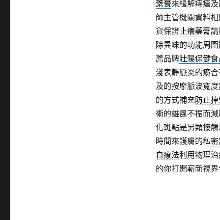
藥膏
來緩解痔瘡及
師主管機關資料相
貨保證
止癢藥膏
請
除異味的功能周圍
薦品牌
壯陽保健食
淺表靜脈炎的癒合
及的按摩脈波寬度
的方式補充
防止掉
術的雄風不振而減
化斑點是另類接觸
時間來護膚的
私密
自療法
利用物理治
的你打開嶄新視界