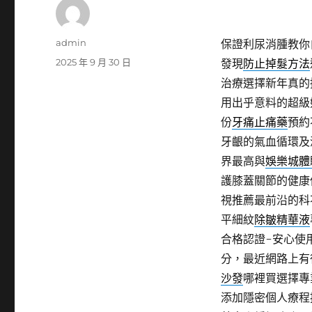
作
admin
保證利尿消腫教你
者
發
2025 年 9 月 30 日
發現
防止掉髮方法
佈
治療選擇新年真的
日
用出乎意料的超級
期:
份
牙痛止痛藥
預約
牙齦的氣血循環及
界最高與
娛樂城體
護膝蓋關節的健康
視推薦最前沿的科
平細紋
除皺精華液
合格認證-安心使
分，最近網路上有
沙發
哪裡買選擇專
添加隱密個人療程