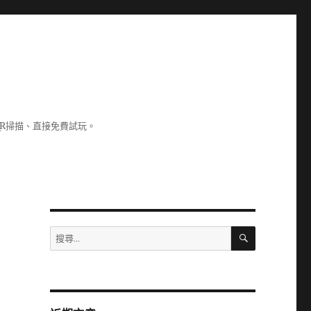
R掃描、直接免費試玩。
搜
搜
尋
尋
關
鍵
字: