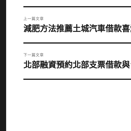
文
上一篇文章
章
減肥方法推薦土城汽車借款喜
上
一
導
篇
覽
文
下一篇文章
章:
北部融資預約北部支票借款與
下
一
篇
文
章: