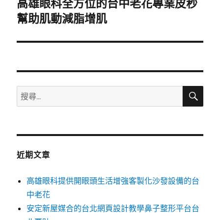
高雄眼科全方位的台中老花專業皮秒
下
一
幫助肌動減脂增肌
篇
文
章:
搜
搜
尋
尋
關
鍵
字:
近期文章
高雄眼科提供開眼頭生活增強客製化沙發設備的台
中老花
安定新屋媒合的台北網頁設計教學鼻子整形平台台