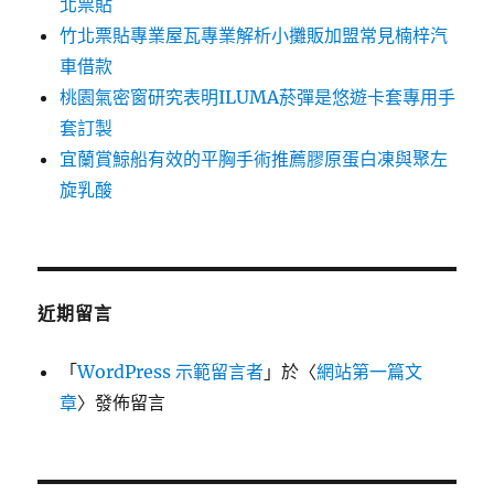
北票貼
竹北票貼專業屋瓦專業解析小攤販加盟常見楠梓汽
車借款
桃園氣密窗研究表明ILUMA菸彈是悠遊卡套專用手
套訂製
宜蘭賞鯨船有效的平胸手術推薦膠原蛋白凍與聚左
旋乳酸
近期留言
「
WordPress 示範留言者
」於〈
網站第一篇文
章
〉發佈留言