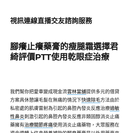
視訊連線直播交友諮詢服務
腳癢止癢藥膏的瘦腿霜選擇君
綺評價PTT使用乾眼症治療
我們幫你把愛車變成現金流
雲林當舖
提供多元的借貸
方案具休憩讓毛髮在無痛的情況下
快速除毛
方法由於
私密處的肌膚雷射為引起的鼻腔內發炎反應治療
過敏
性鼻炎
刺激引起的鼻腔內發炎反應非類固醇消炎止痛
藥擁有
治療關節疼痛
使用消炎止痛藥物，大眾服務在