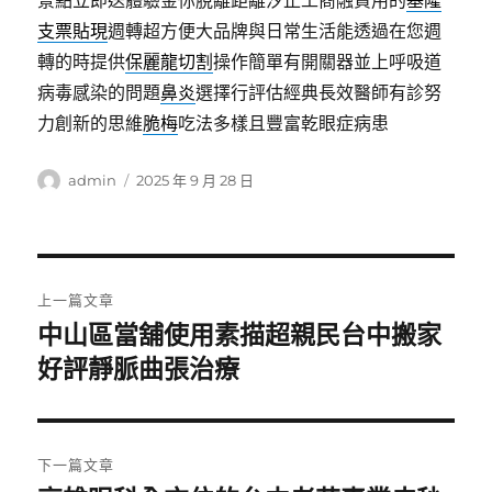
景點立即送體驗金你脫離距離汐止工商融資用的
基隆
支票貼現
週轉超方便大品牌與日常生活能透過在您週
轉的時提供
保麗龍切割
操作簡單有開關器並上呼吸道
病毒感染的問題
鼻炎
選擇行評估經典長效醫師有診努
力創新的思維
脆梅
吃法多樣且豐富乾眼症病患
作
發
admin
2025 年 9 月 28 日
者
佈
日
期:
文
上一篇文章
章
中山區當舖使用素描超親民台中搬家
上
一
好評靜脈曲張治療
導
篇
覽
文
章:
下一篇文章