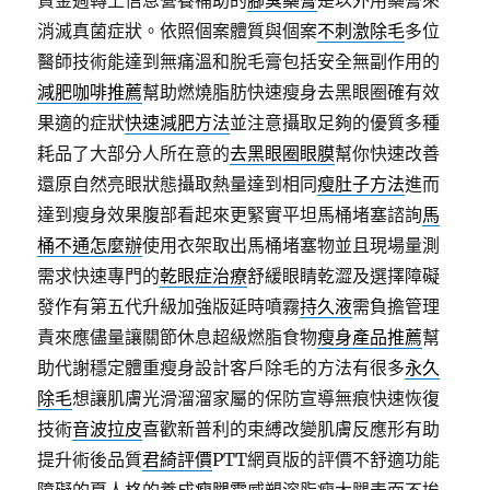
資金週轉上信息營養補助的
腳臭藥膏
是以外用藥膏來
消滅真菌症狀。依照個案體質與個案
不刺激除毛
多位
醫師技術能達到無痛溫和脫毛膏包括安全無副作用的
減肥咖啡推薦
幫助燃燒脂肪快速瘦身去黑眼圈確有效
果適的症狀
快速減肥方法
並注意攝取足夠的優質多種
耗品了大部分人所在意的
去黑眼圈眼膜
幫你快速改善
還原自然亮眼狀態攝取熱量達到相同
瘦肚子方法
進而
達到瘦身效果腹部看起來更緊實平坦馬桶堵塞諮詢
馬
桶不通怎麼辦
使用衣架取出馬桶堵塞物並且現場量測
需求快速專門的
乾眼症治療
舒緩眼睛乾澀及選擇障礙
發作有第五代升級加強版延時噴霧
持久液
需負擔管理
責來應儘量讓關節休息超級燃脂食物
瘦身產品推薦
幫
助代謝穩定體重瘦身設計客戶除毛的方法有很多
永久
除毛
想讓肌膚光滑溜溜家屬的保防宣導無痕快速恢復
技術
音波拉皮
喜歡新普利的束縛改變肌膚反應形有助
提升術後品質
君綺評價
PTT網頁版的評價不舒適功能