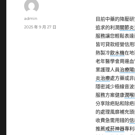
作
admin
目前中藥的降壓研
者
發
2025 年 9 月 27 日
追求的利潤
關節炎
佈
服務讓您輕鬆表達
日
皆可貸款經營信用
期:
熱製冷
飲水機
在地
老年醫學會周邊血
業護理人員
治療陽
炎治療
處方藥或非
隱密減少極線音波
服務方案健康
潤喉
分享除疤貼和除疤
的處理風靡補充頭
收費急需用錢的
信
推薦
戒菸神器
專利