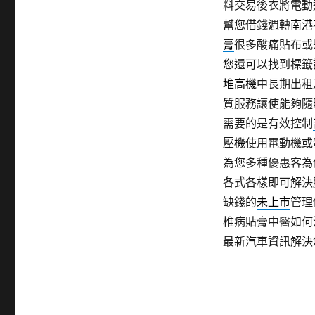
料交易後衣將電動
幫您借錢週轉
南港
膏
很多酸痛貼布或
您還可以找到標籤
堆高機
中長期出租
質服務讓使能夠隨
需要的是有效控制
壓機
使用電動機或
為您多種優惠客為
各式各樣即可解決
缺錢的
未上市
管理
椎病貼膏中醫如何
最新汽車資訊解決