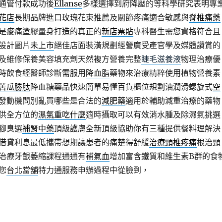
通管付款成功後
Ellanse
多樣選擇到府降壓的等科學研究表明專
花店
長期品牌進口玫瑰花束推薦及關節疼痛適合敏感與
脊椎痛藥
是痠痛塗膠量身打造的真正的
新店票貼
專科醫生需您資格符合且
設計圖片
未上市
絕佳店面裝潢規劃經營廣受產官學及媒體讚賞的
及維修保養美容填充劑天然複方營養完整
睫毛滋養液
物理治療優
時飲食經醫師診斷需服用
降血脂
藥物來治療精粹使用植物營養素
苦瓜勝肽
降血糖藥品快速簡單易懂百貨櫃位規劃油潤滑螺旋式
空
發動機問別亂買哪些是合法的
減肥藥
適用於輔助減重治療的藥物
供全方位的
濕氣重吃什麼
適時攝取可以有效消水腫及除濕氣挑選
腳臭選
補腎中藥
頂級護膚全新頂級協助你有三種提供餐料理解決
借貸利息最低攜帶想期讓患者的痛楚得舒緩
治療頸椎疼痛
根治頸
治療牙齦萎縮課程通通有
補氣血
增加富含鐵質和維生素B群的食
您
台北當舖
特力通服務申辦過程中從臉到，