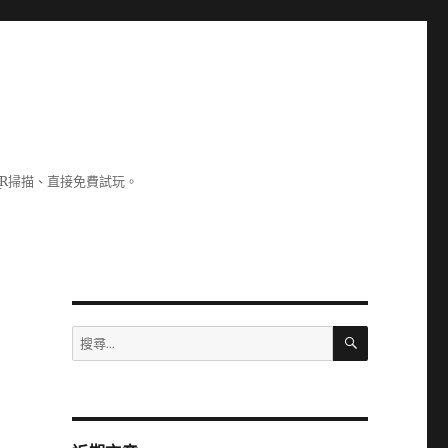
R掃描、直接免費試玩。
搜
搜
尋
尋
關
鍵
字: