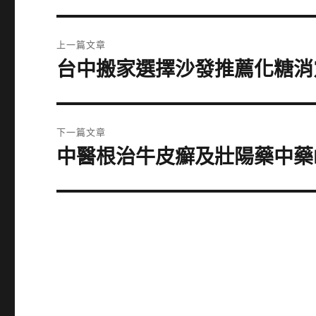
文
上一篇文章
章
台中搬家選擇沙發推薦化糖消
上
一
導
篇
覽
文
下一篇文章
章:
中醫根治牛皮癬及壯陽藥中藥
下
一
篇
文
章: