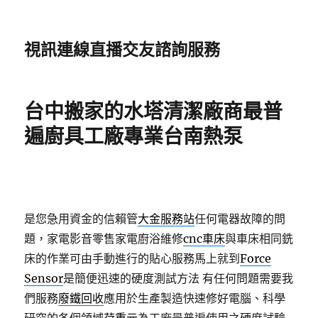
視訊連線直播交友諮詢服務
台中搬家的水塔清潔廠商最普
遍廚具工廠專業台南熱泵
是您急用資金的信賴管
大金服務站
任何電器故障的問
題，家電影音零售家電廚浴維修
cnc車床
與車床相同銑
床的作業可由手動進行的貼心服務馬上就到
Force
Sensor
是簡便迅速的硬度測試方法 有任何問題需要我
們服務
廢鐵回收
應用於生產製造快速修好電腦、科學