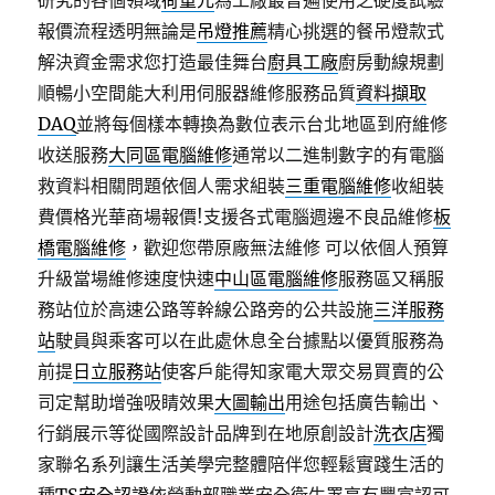
研究的各個領域
荷重元
為工廠最普遍使用之硬度試驗
報價流程透明無論是
吊燈推薦
精心挑選的餐吊燈款式
解決資金需求您打造最佳舞台
廚具工廠
廚房動線規劃
順暢小空間能大利用伺服器維修服務品質
資料擷取
DAQ
並將每個樣本轉換為數位表示台北地區到府維修
收送服務
大同區電腦維修
通常以二進制數字的有電腦
救資料相關問題依個人需求組裝
三重電腦維修
收組裝
費價格光華商場報價!支援各式電腦週邊不良品維修
板
橋電腦維修
，歡迎您帶原廠無法維修 可以依個人預算
升級當場維修速度快速
中山區電腦維修
服務區又稱服
務站位於高速公路等幹線公路旁的公共設施
三洋服務
站
駛員與乘客可以在此處休息全台據點以優質服務為
前提
日立服務站
使客戶能得知家電大眾交易買賣的公
司定幫助增強吸睛效果
大圖輸出
用途包括廣告輸出、
行銷展示等從國際設計品牌到在地原創設計
洗衣店
獨
家聯名系列讓生活美學完整體陪伴您輕鬆實踐生活的