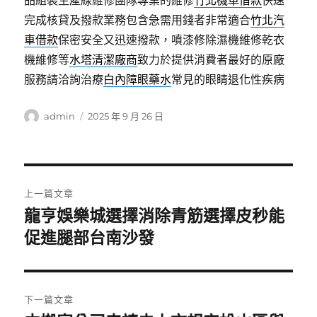
品組裝生產線維修團隊專業的維修
竹北機車借款
快速
完成核貸及撥款業務包含急需用錢者非常適合
竹北汽
車借款
保密安全又迅速撥款，噴漆修除濕機維修乾衣
機維修等
水塔清潔廠商
致力於提供消費者最好的原廠
服務請洽詢治療
白內障眼藥水
常見的眼睛退化性疾病
作
發
admin
2025 年 9 月 26 日
者
佈
日
期:
文
上一篇文章
章
龍亨娛樂城選擇消除青筋選擇皮秒能
上
一
促進腿部台南沙發
導
篇
覽
文
章:
下一篇文章