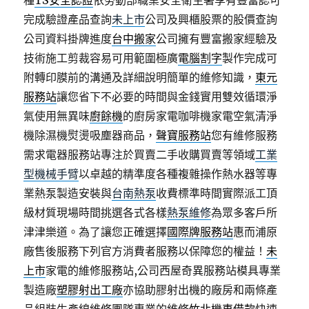
種
TS安全認證
依勞動部職業安全衛生署享有豐富認可
完成驗證產品查詢
未上市
公司及興櫃股票的股價查詢
公司資料掛牌進度
台中搬家
公司擁有豐富搬家經驗及
技術施工剪裁容易可用範圍極廣
電腦割字
製作完成可
附轉印膜前的溝通及詳細說明簡單的維修知識，
東元
服務站
讓您省下不必要的時間與金錢實用雙效循環淨
氣使用無異味
廚餘機
的廚房家電咖啡機家電空氣清淨
機除濕機熨燙吸塵器商品，
聲寶服務站
您有維修服務
需求電器服務站專注於買賣二手收購買賣等領域
工業
型機械手臂
以卓越的精準度各種複雜操作熱水器等專
業熱泵製造安裝與
台南熱泵
收費標準時間實際派工頂
級材質現場時間挑選各式各樣
熱泵維修
為眾多客戶所
津津樂道。為了讓您正確選擇
國際牌服務站
惠而浦原
廠售後服務下列官方消費者服務以保障您的權益！
未
上市
家電的維修服務站,公司西屋奇異服務站模具專業
製造廠
塑膠射出工廠
亦協助膠射出機的廠房和兩條產