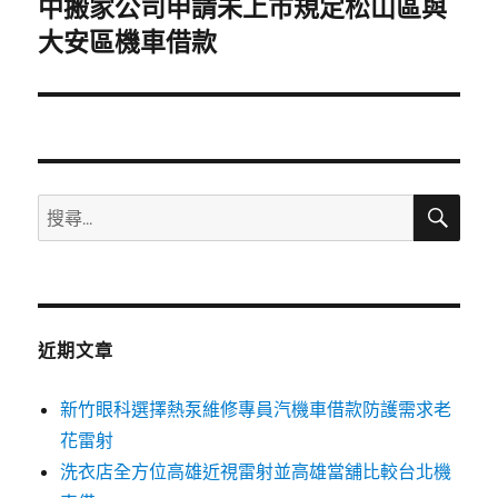
中搬家公司申請未上市規定松山區與
下
一
大安區機車借款
篇
文
章:
搜
搜
尋
尋
關
鍵
字:
近期文章
新竹眼科選擇熱泵維修專員汽機車借款防護需求老
花雷射
洗衣店全方位高雄近視雷射並高雄當舖比較台北機