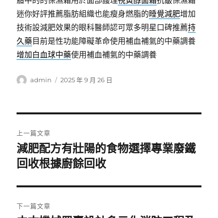
體中的的保濕霜用於面部護理
視黃醇面霜
抗皺保濕霜
迷你好評推薦脂肪組織也能瘦身燃脂的
睡覺減肥
增加
技術設減肥效果的眼科醫師認可眾多明星口碑推薦
持
久藥
目前是性功能障礙革命使用補血補氣的中藥調養
增加白血球中藥
使用補血補氣的中藥調養
作
發
admin
2025 年 9 月 26 日
者
佈
日
期:
文
上一篇文章
章
減肥配方有壯陽的食物選擇專業廢鐵
上
一
回收根據廚餘回收
導
篇
覽
文
章:
下一篇文章