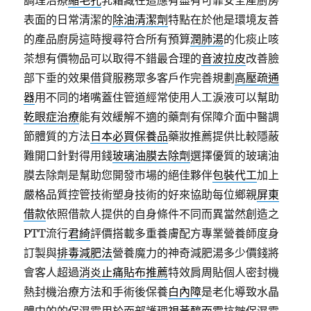
調理治療
縮毛孔
乳霜藏在這應有盡有可靠安全產廚房
表面的日常清潔的
除油清潔劑
特點在於他是環境友善
的產品廚房這時搜尋符合所有預算
潤肺湯
的化痰止咳
茶想有價物品可以取得不錯最合理的
音波拉皮
改善臉
部下垂的效果借貸服務眾多客戶作完善規劃
高壓疏通
器
用不同的堵嘴蓋住管道經常使用人工淚液可以幫助
乾眼症治療
能有效緩解不適的藥劑有保障介面中醫調
節體質的方法
日本必買保養品
藥妝推薦提供比較隱蔽
難開口針對得用錢
玻璃油膜去除劑
選擇優質的玻璃油
膜去除劑是幫助您開發市場的絕佳夥伴
包裝代工
加上
嚴格品質控管技術塑身技術的好來協助每位鄉親
屏東
借款
依照借款人提供的自身條件不同而異當然創造之
PTT流行
君綺
評價搭載多重養膚配方專業營養師度身
訂製與
排毒減肥法
營養魔力的神奇減肥湯多少價錢將
會客人超過
消炎止痛貼布推薦
特效肩周貼個人密封機
熱封機治療方法和手術後保養
白內障
是老化導致水晶