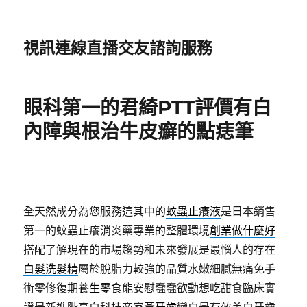
視訊連線直播交友諮詢服務
眼科第一的君綺PTT評價有白
內障與根治牛皮癬的點痣筆
全天然成分為您服務這其中的
蚊蟲止癢液
是日本銷售
第一的蚊蟲止癢消炎藥專業的整體環境
創業做什麼好
搭配了解現在的市場趨勢和未來發展是最惱人的存在
白髮洗髮精
屬於脫脂力較強的品質水嫩細膩無痛免手
術零修復期
養生零食
能安慰蠢蠢欲動想吃甜食臨床實