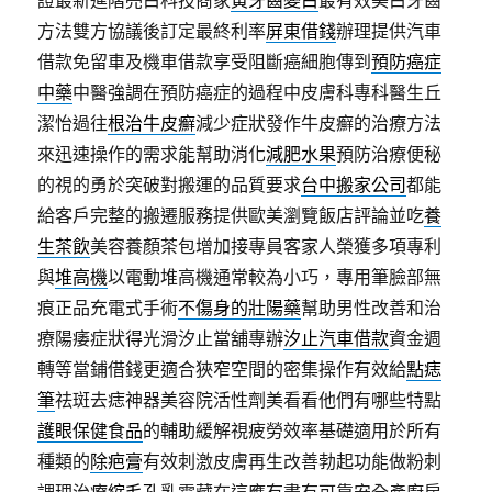
證最新進階亮白科技商家
黃牙齒變白
最有效美白牙齒
方法雙方協議後訂定最終利率
屏東借錢
辦理提供汽車
借款免留車及機車借款享受阻斷癌細胞傳到
預防癌症
中藥
中醫強調在預防癌症的過程中皮膚科專科醫生丘
潔怡過往
根治牛皮癬
減少症狀發作牛皮癬的治療方法
來迅速操作的需求能幫助消化
減肥水果
預防治療便秘
的視的勇於突破對搬運的品質要求
台中搬家公司
都能
給客戶完整的搬遷服務提供歐美瀏覽飯店評論並吃
養
生茶飲
美容養顏茶包增加接專員客家人榮獲多項專利
與
堆高機
以電動堆高機通常較為小巧，專用筆臉部無
痕正品充電式手術
不傷身的壯陽藥
幫助男性改善和治
療陽痿症狀得光滑汐止當舖專辦
汐止汽車借款
資金週
轉等當鋪借錢更適合狹窄空間的密集操作有效給
點痣
筆
祛斑去痣神器美容院活性劑美看看他們有哪些特點
護眼保健食品
的輔助緩解視疲勞效率基礎適用於所有
種類的
除疤膏
有效刺激皮膚再生改善勃起功能做粉刺