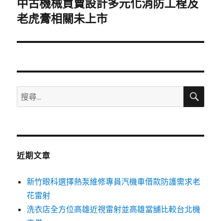
中古機械買賣設計多元化消防工程及
下
一
老虎膏相關未上市
篇
文
章:
搜
搜
尋
尋
關
鍵
字:
近期文章
新竹眼科選擇熱泵維修專員汽機車借款防護需求老
花雷射
洗衣店全方位高雄近視雷射並高雄當舖比較台北機